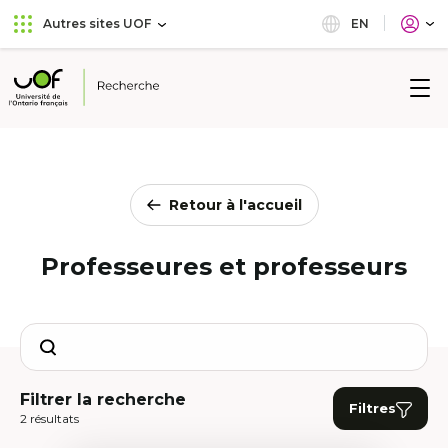
Aller
Passer
EN
Autres sites UOF
au
au
menu
contenu
principal
Université
de
l'Ontario
français
Retour à l'accueil
Professeures et professeurs
Search
Filtrer la recherche
Filtres
2 résultats