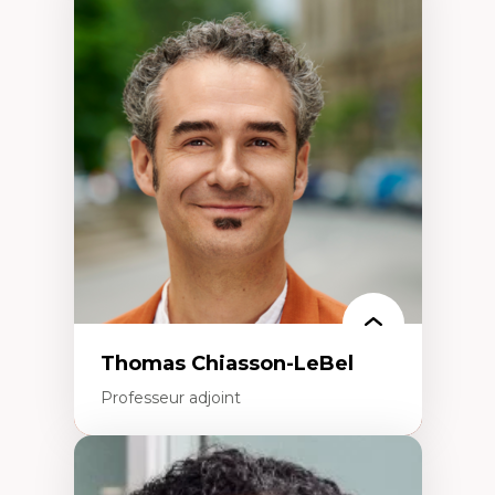
Expertises
Économie circulaire
Modèles d’affaires durables
Histoire des faits économiques
Gestion durable des ressources naturelles
Écologie industrielle
Aménagement durable du territoire
Développement régional
Coopératives
Télétravail en milieu rural francophone
Transition socio-écologique
Thomas Chiasson-LeBel
Professeur adjoint
Expertises