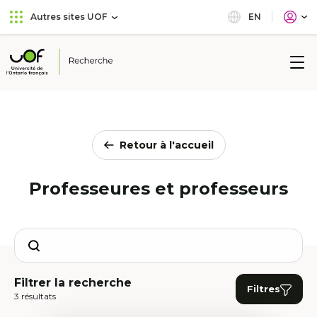
Aller
Passer
EN
Autres sites UOF
au
au
menu
contenu
principal
Université
de
l'Ontario
français
Retour à l'accueil
Professeures et professeurs
Search
Filtrer la recherche
Filtres
3 résultats