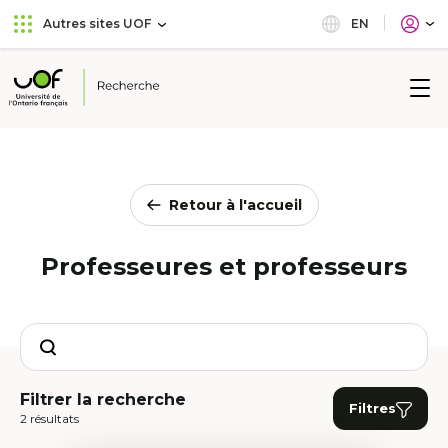
Aller
Passer
EN
Autres sites UOF
au
au
menu
contenu
principal
Université
de
l'Ontario
français
Retour à l'accueil
Professeures et professeurs
Search
Filtrer la recherche
Filtres
2 résultats