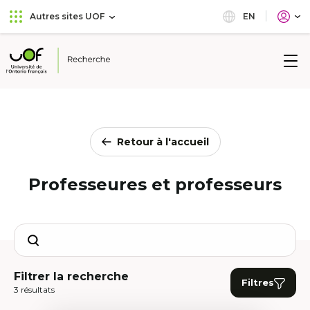
Aller
Passer
EN
Autres sites UOF
au
au
menu
contenu
principal
Université
de
l'Ontario
français
Retour à l'accueil
Professeures et professeurs
Search
Filtrer la recherche
Filtres
3 résultats