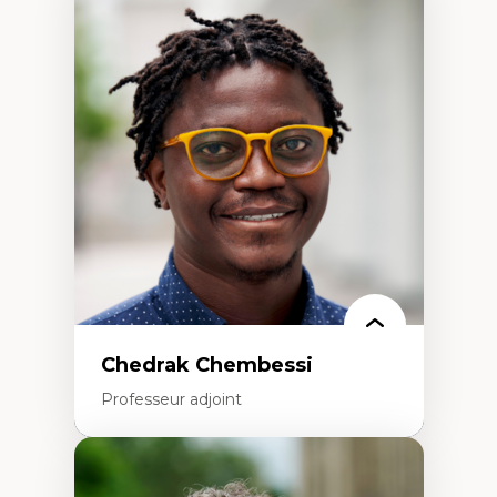
Expertises
Discours sur la ville et représentations
Mosquées, formes et usages au Canada
Reconnaissance et représentations des
communautés immigrantes dans l'espace
urbain
Design architectural et urbain
Patrimoine et patrimonialisation
Études postcoloniales et décolonisation des
savoirs
Chedrak Chembessi
Professeur adjoint
Expertises