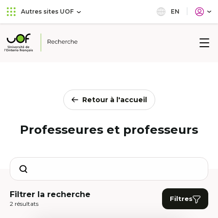
Aller
Passer
EN
Autres sites UOF
au
au
menu
contenu
principal
Université
de
l'Ontario
français
Retour à l'accueil
Professeures et professeurs
Search
Filtrer la recherche
Filtres
2 résultats