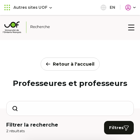
Aller
Passer
EN
Autres sites UOF
au
au
menu
contenu
principal
Université
de
l'Ontario
français
Retour à l'accueil
Professeures et professeurs
Search
Filtrer la recherche
Filtres
2 résultats