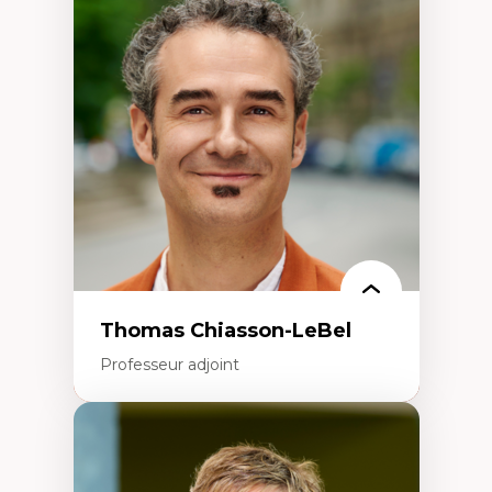
Économie circulaire
Modèles d’affaires durables
Histoire des faits économiques
Gestion durable des ressources naturelles
Écologie industrielle
Aménagement durable du territoire
Développement régional
Coopératives
Télétravail en milieu rural francophone
Transition socio-écologique
Thomas Chiasson-LeBel
Professeur adjoint
Expertises
Théories du développement
Économie politique comparée