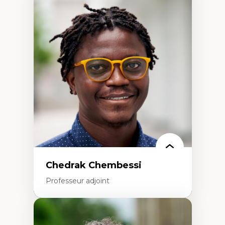
Didactique des sciences – processus
d’enquête et culture scientifique
Éducation en milieu minoritaire –
construction identitaire et conscience
critique
Technologies éducatives – ludification et
programmation pédagogique
La langue dans toutes les matières –
environnement discursif et langage
scientifique
Chedrak Chembessi
Professeur adjoint
Expertises