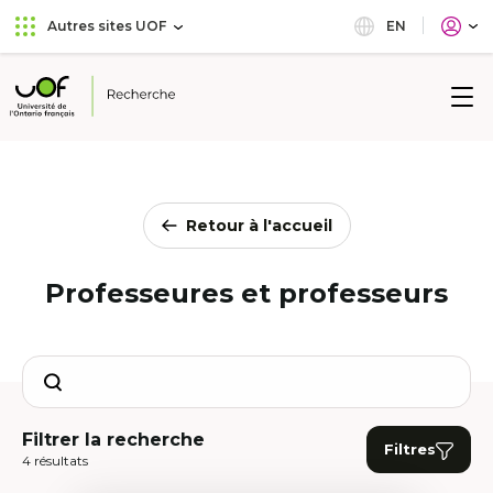
Aller
Passer
EN
Autres sites UOF
au
au
menu
contenu
principal
Université
de
l'Ontario
français
Retour à l'accueil
Professeures et professeurs
Search
Filtrer la recherche
Filtres
4 résultats