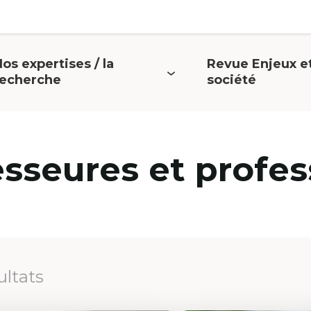
os expertises / la
Revue Enjeux e
uvrir
Ouvrir
recherche
société
e
le
menu
menu
esseures et profes
ultats