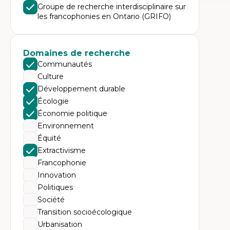
Expe
Groupe de recherche interdisciplinaire sur
les francophonies en Ontario (GRIFO)
Éc
Mo
Hi
Ge
Éc
Domaines de recherche
Am
Communautés
Dé
Co
Culture
Té
Développement durable
Tr
Écologie
Économie politique
Environnement
Équité
Extractivisme
Francophonie
Innovation
Politiques
Société
Transition socioécologique
Urbanisation