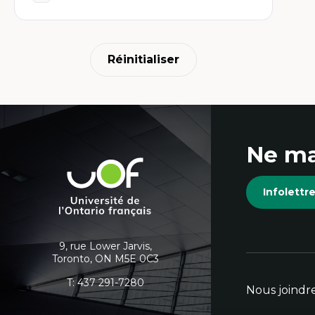
Réinitialiser
Coordonnées
Ne ma
et
Université
de
informations
Infolett
l'Ontario
français
supplémentaires
9, rue Lower Jarvis,
Toronto, ON M5E 0C3
T:
437 291-7280
Nous joindr