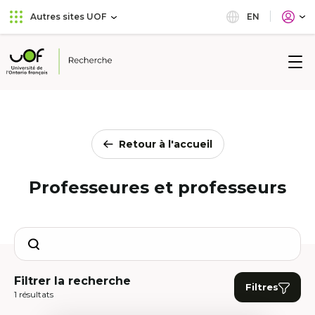
Aller
Passer
EN
Autres sites UOF
au
au
menu
contenu
principal
Université
de
l'Ontario
français
Retour à l'accueil
Professeures et professeurs
Search
Filtrer la recherche
Filtres
1 résultats