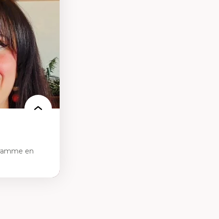
ires médiatiques
des auditoires
ts numériques à
s et l’IA
qualitative sur
ues de recherche
ersonne
nnah Arendt
e numérique
 normes
gramme en
sciences