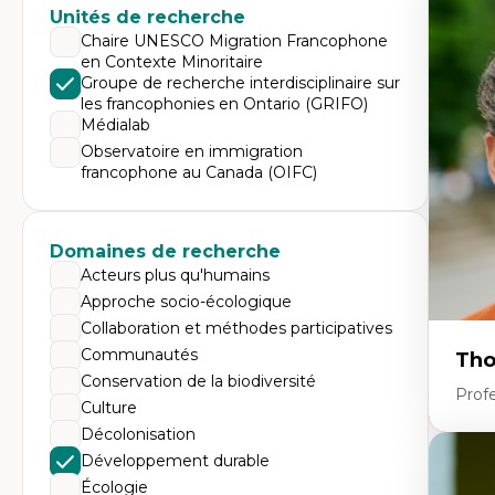
Expe
Unités de recherche
Di
Chaire UNESCO Migration Francophone
Mo
en Contexte Minoritaire
Re
Groupe de recherche interdisciplinaire sur
co
les francophonies en Ontario (GRIFO)
ur
De
Médialab
Pa
Observatoire en immigration
Ét
francophone au Canada (OIFC)
sa
Domaines de recherche
Acteurs plus qu'humains
Approche socio-écologique
Collaboration et méthodes participatives
Communautés
Tho
Conservation de la biodiversité
Profe
Culture
Décolonisation
Développement durable
Expe
Écologie