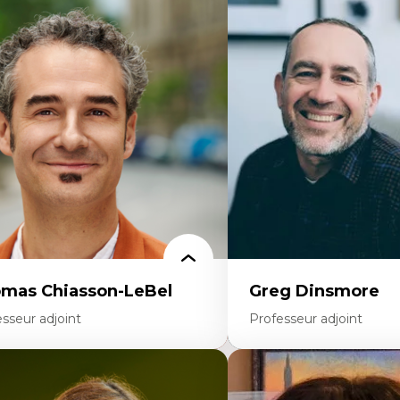
rtises
Expertises
scours sur la ville et représentations
Économie circulaire
squées, formes et usages au Canada
Modèles d’affaires durable
connaissance et représentations des
Histoire des faits économi
mmunautés immigrantes dans l'espace
Gestion durable des ressou
bain
Écologie industrielle
sign architectural et urbain
Aménagement durable du 
trimoine et patrimonialisation
Développement régional
udes postcoloniales et décolonisation des
Coopératives
voirs
Télétravail en milieu rura
Transition socio-écologiq
mas Chiasson-LeBel
Greg Dinsmore
sseur adjoint
Professeur adjoint
rtises
Expertises