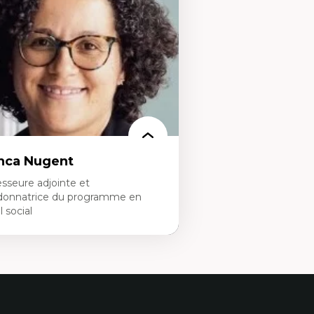
ns l'éducation aux sciences
Analyse des politiques et 
apprentissage des sciences/STIM dans une
mentale
rspective socioécologique de care
Développement de protoco
insertion professionnelle des
cliniques
seignant.e.s
Collaboration interfonctio
Leadership en recherche c
Développement de cadres 
Collaboration avec des ent
pharmaceutiques
Rédaction de publications
politiques
Enseignement et mentor
nca Nugent
sseure adjointe et
donnatrice du programme en
l social
rtises
vail social, action et justice sociale
ndements de l’intervention et des
uvelles pratiques en travail social et en
ucation inclusive