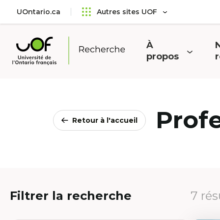
Aller
Passer
UOntario.ca
Autres sites UOF
au
au
menu
contenu
principal
À
N
Ouvrir
O
propos
Université
le
l
de
menu
l'Ontario
français
Prof
Retour à l'accueil
Filtrer la recherche
7 rés