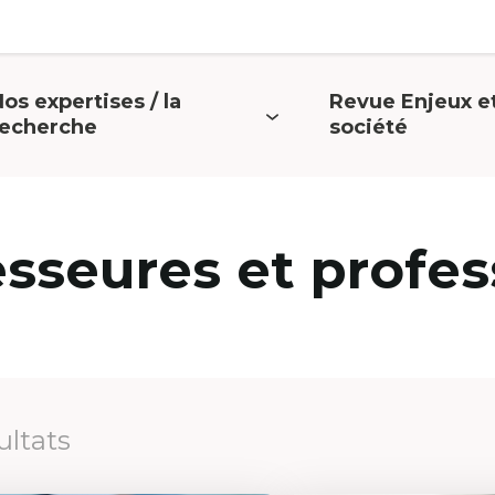
os expertises / la
Revue Enjeux e
uvrir
Ouvrir
recherche
société
e
le
menu
menu
esseures et profes
ultats