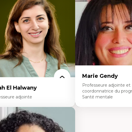
éories du développement
Fragmentation des audito
onomie politique comparée
Analyse multi-plateforme 
ites économiques
médiatiques
ciologie économique
Analyse des comportemen
tractivisme
travers les données massive
sses sociales
Recherche quantitative et 
uvements sociaux
les auditoires médiatiques
éories de l’État
Épistémologie des techniq
numérique et l’IA
Théorie des droits de la p
La pensée politique d’Ha
La pensée politique à l’èr
Justice internationale et
internationales
Marie Gendy
Professeure adjointe et
ah El Halwany
coordonnatrice du pro
esseure adjointe
Santé mentale
rtises
Expertises
s apports pédagogiques des théories de
Neuropsychiatrie et neuro
affect, du posthumanisme, du féminisme
Direction d'essais cliniques