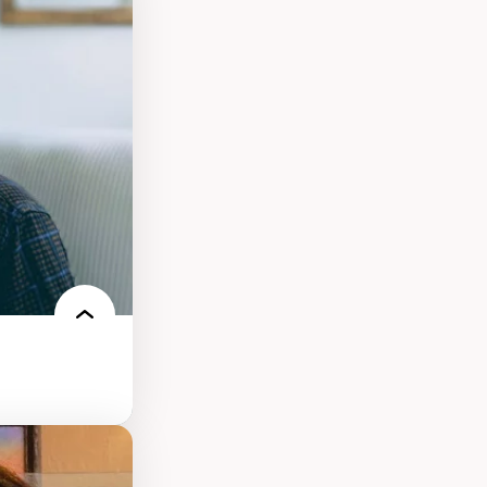
s
ques
rces naturelles
territoire
l francophone
ue