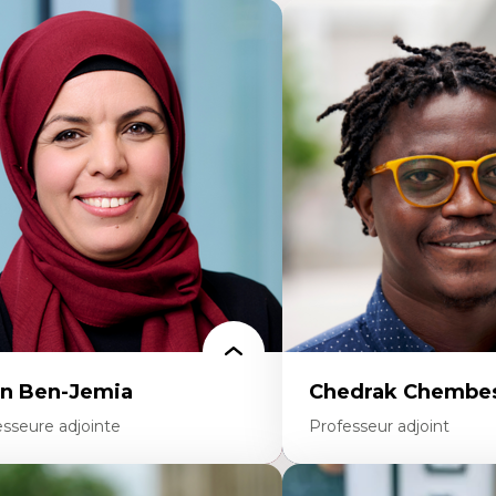
n Ben-Jemia
Chedrak Chembes
esseure adjointe
Professeur adjoint