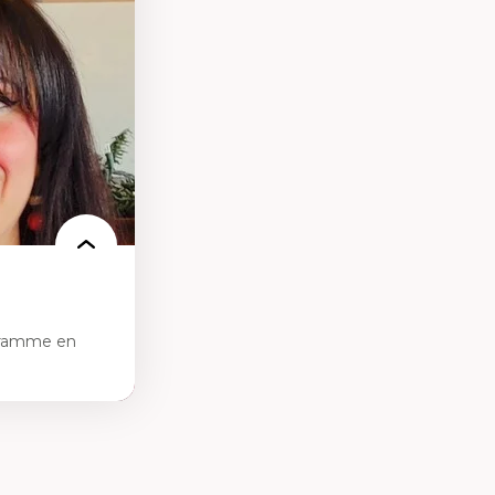
ires médiatiques
des auditoires
ts numériques à
s et l’IA
qualitative sur
ues de recherche
ersonne
nnah Arendt
e numérique
 normes
gramme en
sciences