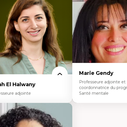
éories du développement
Fragmentation des audito
onomie politique comparée
Analyse multi-plateforme 
ites économiques
médiatiques
ciologie économique
Analyse des comportemen
tractivisme
travers les données massive
sses sociales
Recherche quantitative et 
uvements sociaux
les auditoires médiatiques
éories de l’État
Épistémologie des techniq
numérique et l’IA
Théorie des droits de la p
La pensée politique d’Ha
La pensée politique à l’èr
Justice internationale et
internationales
Marie Gendy
Professeure adjointe et
ah El Halwany
coordonnatrice du pro
esseure adjointe
Santé mentale
rtises
Expertises
s apports pédagogiques des théories de
Neuropsychiatrie et neuro
affect, du posthumanisme, du féminisme
Direction d'essais cliniques