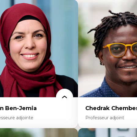
n Ben-Jemia
Chedrak Chembes
esseure adjointe
Professeur adjoint