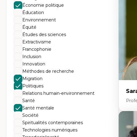
Th
Économie politique
Éc
Él
Éducation
So
Environnement
Ex
Cla
Équité
Mo
Études des sciences
Th
Extractivisme
Francophonie
Inclusion
Innovation
Méthodes de recherche
Migration
Politiques
Sar
Relations humain-environnement
Santé
Prof
Santé mentale
Société
Expe
Spiritualités contemporaines
Le
Technologies numériques
l'