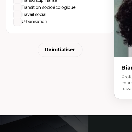
Transdisciplinarité
da
L'
Transition socioécologique
pe
Travail social
L’
en
Urbanisation
Réinitialiser
Bia
Profe
coor
travai
Expe
Tra
Coordonnées
Fo
no
éd