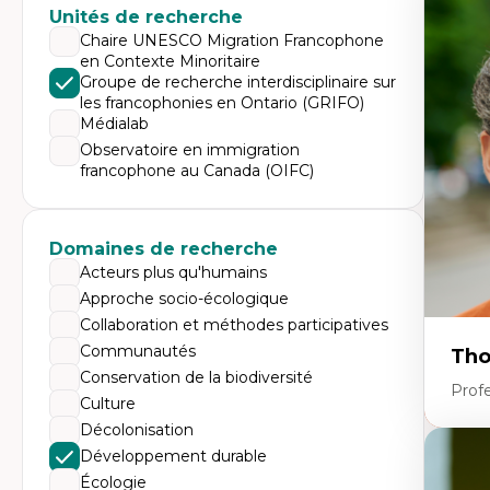
Expe
Unités de recherche
Di
Chaire UNESCO Migration Francophone
Mo
en Contexte Minoritaire
Re
Groupe de recherche interdisciplinaire sur
co
les francophonies en Ontario (GRIFO)
ur
De
Médialab
Pa
Observatoire en immigration
Ét
francophone au Canada (OIFC)
sa
Domaines de recherche
Acteurs plus qu'humains
Approche socio-écologique
Collaboration et méthodes participatives
Communautés
Tho
Conservation de la biodiversité
Profe
Culture
Décolonisation
Développement durable
Expe
Écologie