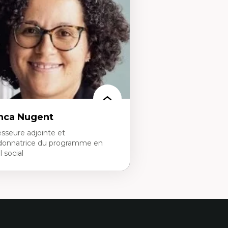
ns l'éducation aux sciences
Analyse des politiques et 
apprentissage des sciences/STIM dans une
mentale
rspective socioécologique de care
Développement de protoco
insertion professionnelle des
cliniques
seignant.e.s
Collaboration interfonctio
Leadership en recherche c
Développement de cadres 
Collaboration avec des ent
pharmaceutiques
Rédaction de publications
politiques
Enseignement et mentor
nca Nugent
sseure adjointe et
donnatrice du programme en
l social
rtises
vail social, action et justice sociale
ndements de l’intervention et des
uvelles pratiques en travail social et en
ucation inclusive