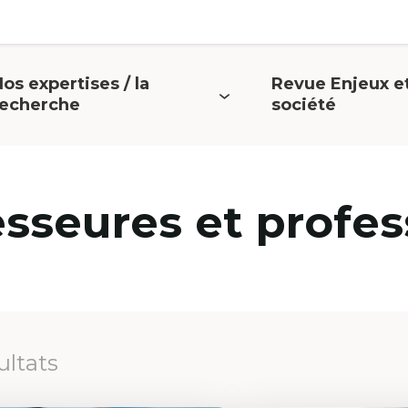
os expertises / la
Revue Enjeux e
uvrir
Ouvrir
recherche
société
e
le
menu
menu
esseures et profes
ultats