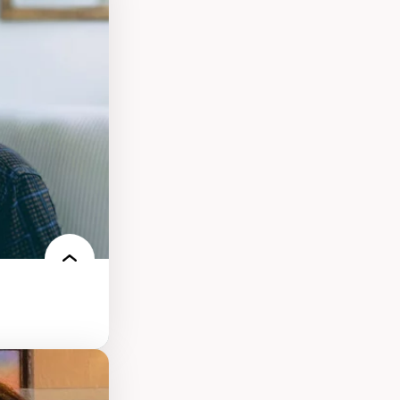
s
ques
rces naturelles
territoire
l francophone
ue