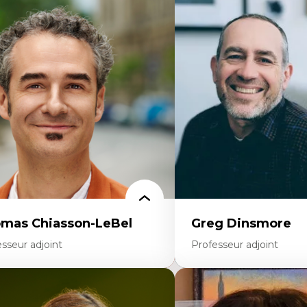
rtises
Expertises
scours sur la ville et représentations
Économie circulaire
squées, formes et usages au Canada
Modèles d’affaires durable
connaissance et représentations des
Histoire des faits économi
mmunautés immigrantes dans l'espace
Gestion durable des ressou
bain
Écologie industrielle
sign architectural et urbain
Aménagement durable du 
trimoine et patrimonialisation
Développement régional
udes postcoloniales et décolonisation des
Coopératives
voirs
Télétravail en milieu rura
Transition socio-écologiq
mas Chiasson-LeBel
Greg Dinsmore
sseur adjoint
Professeur adjoint
rtises
Expertises