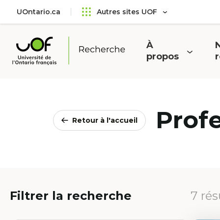
Aller
Passer
UOntario.ca
Autres sites UOF
au
au
menu
contenu
principal
À
N
Ouvrir
O
propos
Université
le
l
de
menu
l'Ontario
français
Prof
Retour à l'accueil
Filtrer la recherche
7 rés