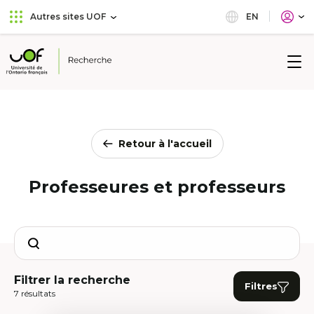
Aller
Passer
EN
Autres sites UOF
au
au
menu
contenu
principal
Université
de
l'Ontario
français
Retour à l'accueil
Professeures et professeurs
Search
Filtrer la recherche
Filtres
7 résultats