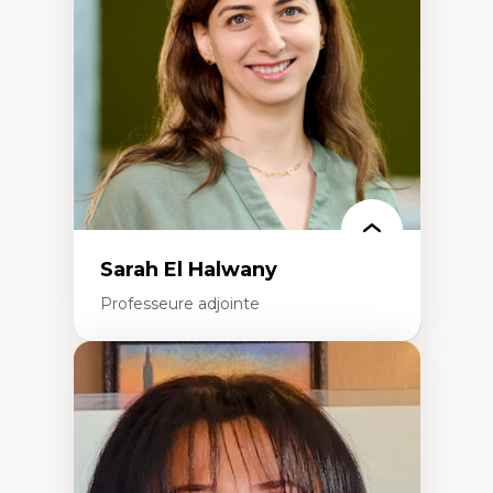
travers les données massives et l’IA
Recherche quantitative et qualitative sur
les auditoires médiatiques
Épistémologie des techniques de recherche
numérique et l’IA
Théorie des droits de la personne
La pensée politique d’Hannah Arendt
La pensée politique à l’ère numérique
Justice internationale et normes
internationales
Sarah El Halwany
Professeure adjointe
Expertises
Les apports pédagogiques des théories de
l'affect, du posthumanisme, du féminisme
dans l'éducation aux sciences
L'apprentissage des sciences/STIM dans une
perspective socioécologique de care