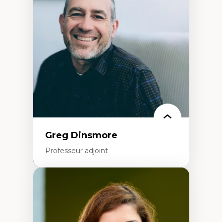
Élites économiques
Sociologie économique
Extractivisme
Classes sociales
Mouvements sociaux
Théories de l’État
Greg Dinsmore
Professeur adjoint
Expertises
Fragmentation des auditoires médiatiques
Analyse multi-plateforme des auditoires
médiatiques
Analyse des comportements numériques à