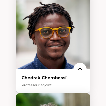
Expertises
Discours sur la ville et représentations
Mosquées, formes et usages au Canada
Reconnaissance et représentations des
communautés immigrantes dans l'espace
urbain
Design architectural et urbain
Patrimoine et patrimonialisation
Études postcoloniales et décolonisation des
savoirs
Chedrak Chembessi
Professeur adjoint
Expertises