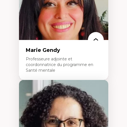
L’insertion professionnelle des
enseignant.e.s
Marie Gendy
Professeure adjointe et
coordonnatrice du programme en
Santé mentale
Expertises
Neuropsychiatrie et neurosciences
Direction d'essais cliniques
Analyse des politiques et pratiques en santé
mentale
Développement de protocoles d'essais
cliniques
Collaboration interfonctionnelle