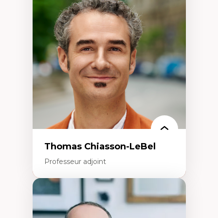
Économie circulaire
Modèles d’affaires durables
Histoire des faits économiques
Gestion durable des ressources naturelles
Écologie industrielle
Aménagement durable du territoire
Développement régional
Coopératives
Télétravail en milieu rural francophone
Transition socio-écologique
Thomas Chiasson-LeBel
Professeur adjoint
Expertises
Théories du développement
Économie politique comparée