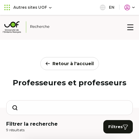
Aller
Passer
EN
Autres sites UOF
au
au
menu
contenu
principal
Université
de
l'Ontario
français
Retour à l'accueil
Professeures et professeurs
Search
Filtrer la recherche
Filtres
9 résultats