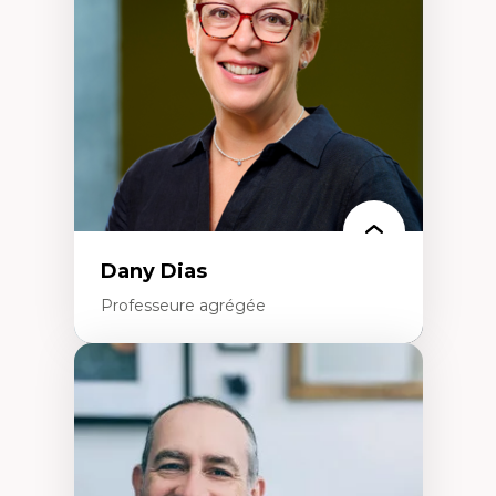
Extractivisme
Classes sociales
Mouvements sociaux
Théories de l’État
Dany Dias
Professeure agrégée
Expertises
Pédagogies critiques et justice sociale
Éthique relationnelle et sollicitude en
éducation
Décolonisation et autochtonisation de la
formation à l’enseignement