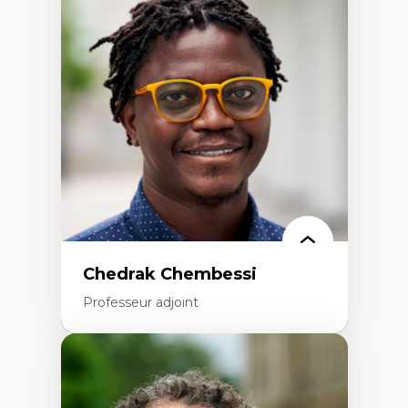
Didactique des sciences – processus
d’enquête et culture scientifique
Éducation en milieu minoritaire –
construction identitaire et conscience
critique
Technologies éducatives – ludification et
programmation pédagogique
La langue dans toutes les matières –
environnement discursif et langage
scientifique
Chedrak Chembessi
Professeur adjoint
Expertises
Économie circulaire
Modèles d’affaires durables