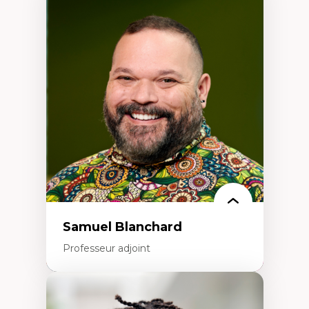
Expertises
Discours sur la ville et représentations
Mosquées, formes et usages au Canada
Reconnaissance et représentations des
communautés immigrantes dans l'espace
urbain
Design architectural et urbain
Patrimoine et patrimonialisation
Études postcoloniales et décolonisation des
savoirs
Samuel Blanchard
Professeur adjoint
Expertises