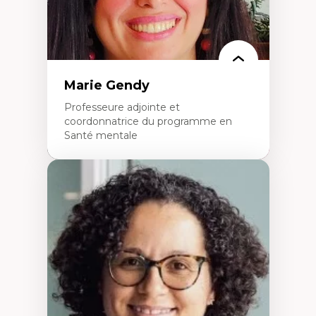
Marie Gendy
Professeure adjointe et
coordonnatrice du programme en
Santé mentale
Expertises
Neuropsychiatrie et neurosciences
Direction d'essais cliniques
Analyse des politiques et pratiques en santé
mentale
Développement de protocoles d'essais
cliniques
Collaboration interfonctionnelle
Leadership en recherche clinique
Développement de cadres politiques
Collaboration avec des entreprises
pharmaceutiques