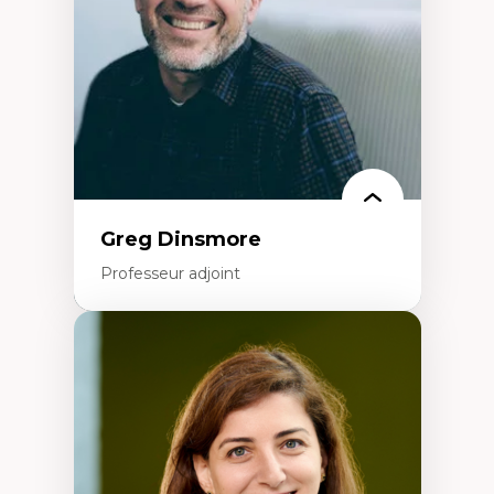
Littératie et didactique du français
Éducation inclusive
Formation à l’enseignement en contexte
francophone minoritaire
Identité linguistique et culturelle
Recherche-action et approches
participatives
Leadership éducatif et pratiques réflexives
Éducation durable et bien-être en
enseignement
Greg Dinsmore
Professeur adjoint
Expertises
Fragmentation des auditoires médiatiques
Analyse multi-plateforme des auditoires
médiatiques
Analyse des comportements numériques à
travers les données massives et l’IA
Recherche quantitative et qualitative sur
les auditoires médiatiques