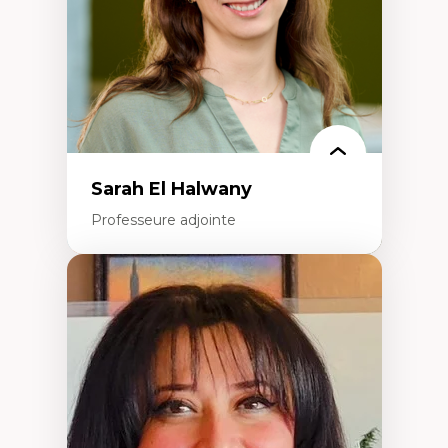
Épistémologie des techniques de recherche
numérique et l’IA
Théorie des droits de la personne
La pensée politique d’Hannah Arendt
La pensée politique à l’ère numérique
Justice internationale et normes
internationales
Sarah El Halwany
Professeure adjointe
Expertises
Les apports pédagogiques des théories de
l'affect, du posthumanisme, du féminisme
dans l'éducation aux sciences
L'apprentissage des sciences/STIM dans une
perspective socioécologique de care
L’insertion professionnelle des
enseignant.e.s