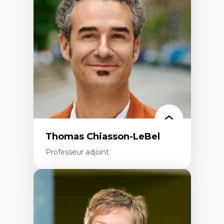
Histoire des faits économiques
Gestion durable des ressources naturelles
Écologie industrielle
Aménagement durable du territoire
Développement régional
Coopératives
Télétravail en milieu rural francophone
Transition socio-écologique
Thomas Chiasson-LeBel
Professeur adjoint
Expertises
Théories du développement
Économie politique comparée
Élites économiques
Sociologie économique