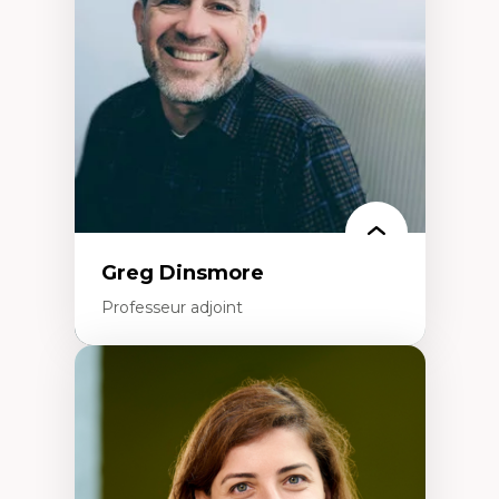
Extractivisme
Classes sociales
Mouvements sociaux
Théories de l’État
Greg Dinsmore
Professeur adjoint
Expertises
Fragmentation des auditoires médiatiques
Analyse multi-plateforme des auditoires
médiatiques
Analyse des comportements numériques à
travers les données massives et l’IA