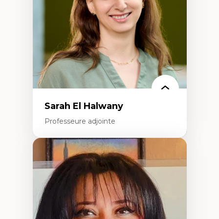
Recherche quantitative et qualitative sur
les auditoires médiatiques
Épistémologie des techniques de recherche
numérique et l’IA
Théorie des droits de la personne
La pensée politique d’Hannah Arendt
La pensée politique à l’ère numérique
Justice internationale et normes
internationales
Sarah El Halwany
Professeure adjointe
Expertises
Les apports pédagogiques des théories de
l'affect, du posthumanisme, du féminisme
dans l'éducation aux sciences
L'apprentissage des sciences/STIM dans une
perspective socioécologique de care
L’insertion professionnelle des
enseignant.e.s