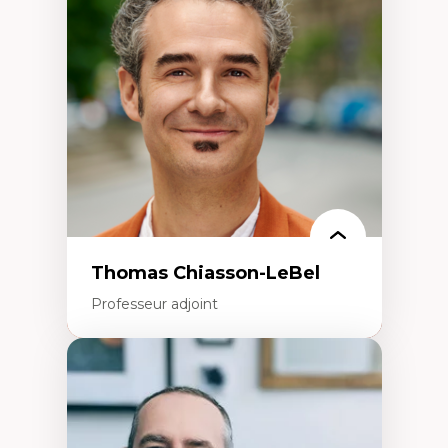
Histoire des faits économiques
Gestion durable des ressources naturelles
Écologie industrielle
Aménagement durable du territoire
Développement régional
Coopératives
Télétravail en milieu rural francophone
Transition socio-écologique
Thomas Chiasson-LeBel
Professeur adjoint
Expertises
Théories du développement
Économie politique comparée
Élites économiques
Sociologie économique