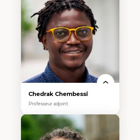
Discours sur la ville et représentations
Mosquées, formes et usages au Canada
Reconnaissance et représentations des
communautés immigrantes dans l'espace
urbain
Design architectural et urbain
Patrimoine et patrimonialisation
Études postcoloniales et décolonisation des
savoirs
Chedrak Chembessi
Professeur adjoint
Expertises
Économie circulaire
Modèles d’affaires durables