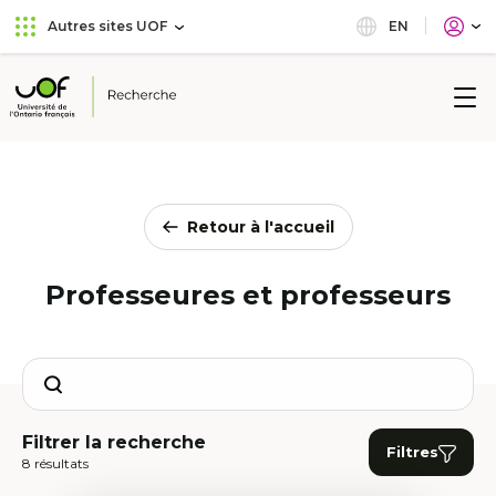
Aller
Passer
EN
Autres sites UOF
au
au
menu
contenu
principal
Université
de
l'Ontario
français
Retour à l'accueil
Professeures et professeurs
Search
Filtrer la recherche
Filtres
8 résultats