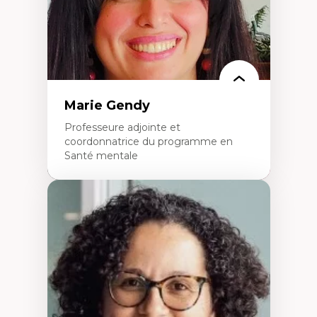
Marie Gendy
Professeure adjointe et
coordonnatrice du programme en
Santé mentale
Expertises
Neuropsychiatrie et neurosciences
Direction d'essais cliniques
Analyse des politiques et pratiques en santé
mentale
Développement de protocoles d'essais
cliniques
Collaboration interfonctionnelle
Leadership en recherche clinique
Développement de cadres politiques