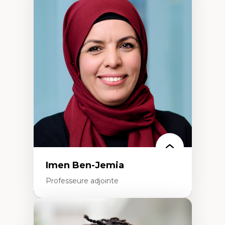
Expertises
Méthodes de recherche
Acteurs plus qu'humains
Approches socio-écologiques
Conservation de la biodiversité
Collaboration et méthodes participatives
Études des sciences
Relations humain-environnement
Transdisciplinarité
Imen Ben-Jemia
Professeure adjointe
Expertises