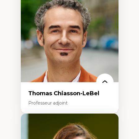
Économie circulaire
Modèles d’affaires durables
Histoire des faits économiques
Gestion durable des ressources naturelles
Écologie industrielle
Aménagement durable du territoire
Développement régional
Coopératives
Télétravail en milieu rural francophone
Transition socio-écologique
Thomas Chiasson-LeBel
Professeur adjoint
Expertises
Théories du développement
Économie politique comparée