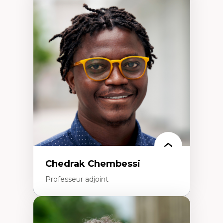
Expertises
Discours sur la ville et représentations
Mosquées, formes et usages au Canada
Reconnaissance et représentations des
communautés immigrantes dans l'espace
urbain
Design architectural et urbain
Patrimoine et patrimonialisation
Études postcoloniales et décolonisation des
savoirs
Chedrak Chembessi
Professeur adjoint
Expertises