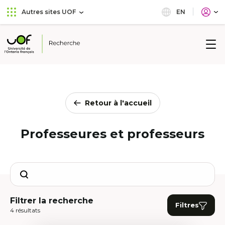
Aller
Passer
EN
Autres sites UOF
au
au
menu
contenu
principal
Université
de
l'Ontario
français
Retour à l'accueil
Professeures et professeurs
Search
Filtrer la recherche
Filtres
4 résultats