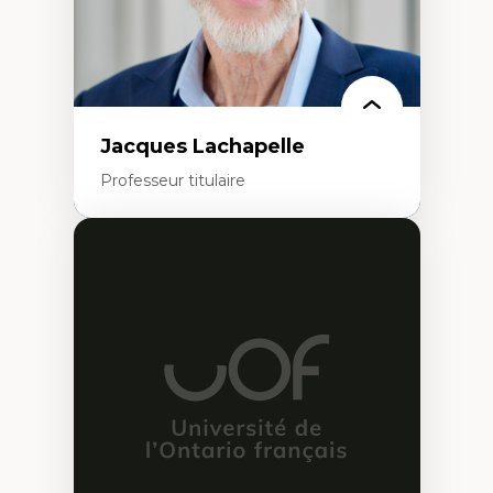
Rédaction de publications et de rapports
politiques
Enseignement et mentorat
Jacques Lachapelle
Professeur titulaire
Expertises
Histoire de l'architecture et de la ville,
notamment au Canada
Théorie et pratiques en conservation de
l'environnement bâti
Conception de projet en milieu existant
Analyse critique en architecture et
enseignement du design architectural et
urbain