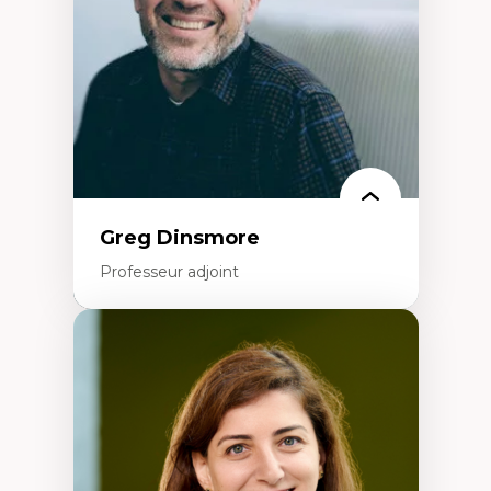
Histoire sociale et culturelle des
technologies numériques
Résistances et droits numériques
Internet des objets
Métavers
Problématiques relatives à l’intelligence
artificielle, l’apprentissage machine et les
hautes technologies
Féminismes et nouvelles technologies
Greg Dinsmore
Professeur adjoint
Expertises
Fragmentation des auditoires médiatiques
Analyse multi-plateforme des auditoires
médiatiques
Analyse des comportements numériques à
travers les données massives et l’IA
Recherche quantitative et qualitative sur
les auditoires médiatiques