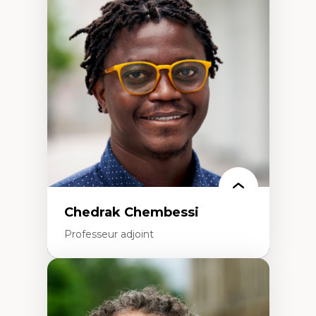
Trajectoires migratoires
Migrations forcées
Études des frontières; Enjeux géopolitiques
des migrations
Politiques migratoires
Réfugiés
Demandeurs d’asile
Migrations irrégulières
Migrations temporaires
Migration et changement climatique
Migration et développement
Chedrak Chembessi
Professeur adjoint
Expertises
Économie circulaire
Modèles d’affaires durables