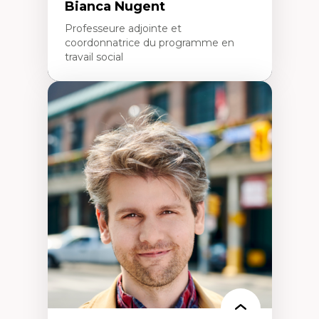
Bianca Nugent
Professeure adjointe et
coordonnatrice du programme en
travail social
Expertises
Travail social, action et justice sociale
Fondements de l’intervention et des
nouvelles pratiques en travail social et en
éducation inclusive
Minorités linguistiques, offre active et
francophonie plurielle en contexte
linguistique minoritaire
Études critiques sur le handicap, la
neurodiversité, l'agentivité et les injustices
épistémiques
Intersectionnalité et réalités 2SLGBTQ+
Méthodes d’interventions et approches
antiraciste, décoloniale, anti-oppressive
Approche interculturelle critique
Pair-aidance, proche aidance, famille
choisie et soutien mutuel
Intervention de groupe, communautaire,
familiale et interpersonnelle