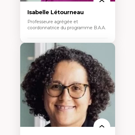
Isabelle Létourneau
Professeure agrégée et
coordonnatrice du programme B.A.A.
Expertises
Conciliation travail-vie personnelle
Gestion des ressources humaines
(attraction et fidélisation de la main-
d’œuvre)
Responsabilité sociale des organisations
Interventions organisationnelles
Comportement organisationnel
(mobilisation au travail)
Recherche qualitative
Éthique des affaires