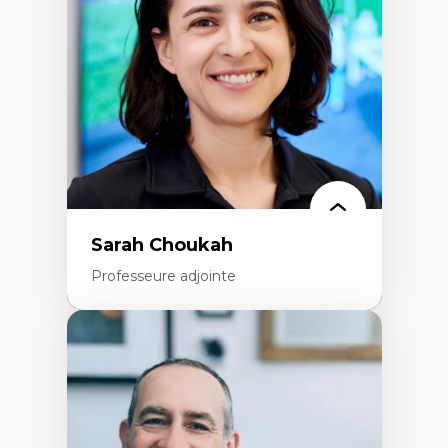
Extractivisme
Classes sociales
Mouvements sociaux
Théories de l’État
Sarah Choukah
Professeure adjointe
Expertises
Démocratisation des nouvelles
technologies et biotechnologies
Données ouvertes
Bioart, programmation et électronique
créatives