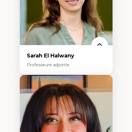
Épistémologie des techniques de recherche
numérique et l’IA
Théorie des droits de la personne
La pensée politique d’Hannah Arendt
La pensée politique à l’ère numérique
Justice internationale et normes
internationales
Sarah El Halwany
Professeure adjointe
Expertises
Les apports pédagogiques des théories de
l'affect, du posthumanisme, du féminisme
dans l'éducation aux sciences
L'apprentissage des sciences/STIM dans une
perspective socioécologique de care
L’insertion professionnelle des
enseignant.e.s