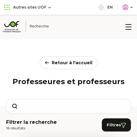
Aller
Passer
EN
Autres sites UOF
au
au
menu
contenu
principal
Université
de
l'Ontario
français
Retour à l'accueil
Professeures et professeurs
Search
Filtrer la recherche
Filtres
16 résultats