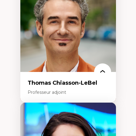
Histoire des faits économiques
Gestion durable des ressources naturelles
Écologie industrielle
Aménagement durable du territoire
Développement régional
Coopératives
Télétravail en milieu rural francophone
Transition socio-écologique
Thomas Chiasson-LeBel
Professeur adjoint
Expertises
Théories du développement
Économie politique comparée
Élites économiques
Sociologie économique