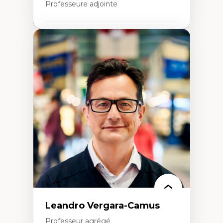
Professeure adjointe
Expertises
Art
Anti-discrimination
Décolonisation de l’enseignement, de la
recherche, des institutions administratives
et syndicales
Pluralisme épistémologique et
francophonie
Culture
Politiques culturelles
Vivre ensemble
Anti-racisme
Anti-sexisme
Pratiques non oppressives
Leandro Vergara-Camus
Professeur agrégé