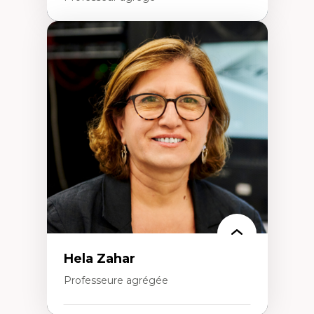
Expertises
Amérique latine
Théories du développement et
développement alternatif
Théories de l’État
Développement durable
Économie politique
Théories marxistes
Mouvements sociaux
Transition énergétique
Énergies renouvelables
Hela Zahar
Professeure agrégée