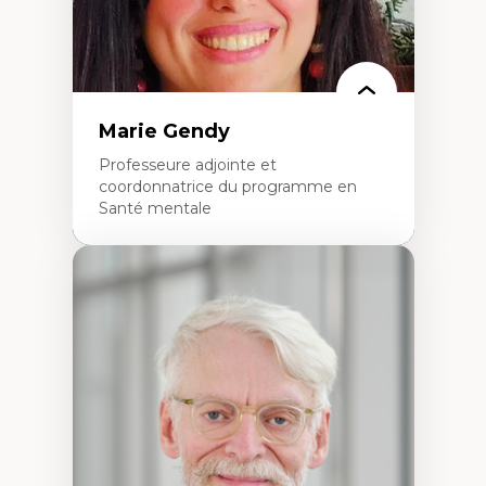
Marie Gendy
Professeure adjointe et
coordonnatrice du programme en
Santé mentale
Expertises
Neuropsychiatrie et neurosciences
Direction d'essais cliniques
Analyse des politiques et pratiques en santé
mentale
Développement de protocoles d'essais
cliniques
Collaboration interfonctionnelle
Leadership en recherche clinique
Développement de cadres politiques
Collaboration avec des entreprises
pharmaceutiques