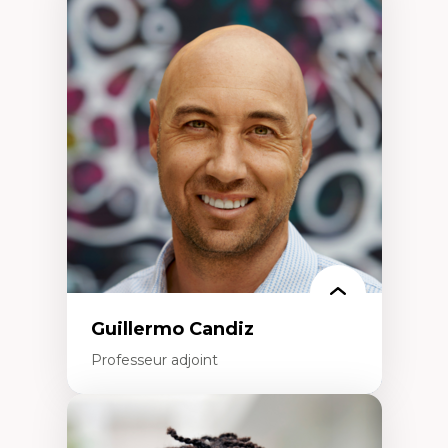
Expertises
Discours sur la ville et représentations
Mosquées, formes et usages au Canada
Reconnaissance et représentations des
communautés immigrantes dans l'espace
urbain
Design architectural et urbain
Patrimoine et patrimonialisation
Études postcoloniales et décolonisation des
savoirs
Guillermo Candiz
Professeur adjoint
Expertises