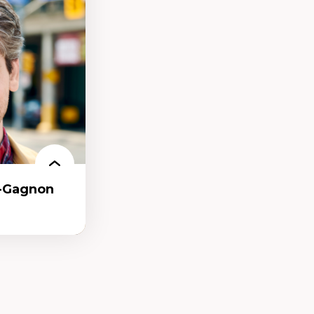
ces
ces/STIM dans une
e de care
 des
r-Gagnon
as