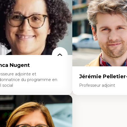
diatiques
dans l'éducation aux scien
alyse des comportements numériques à
L'apprentissage des scien
avers les données massives et l’IA
perspective socioécologiqu
cherche quantitative et qualitative sur
L’insertion professionnelle
s auditoires médiatiques
enseignant.e.s
istémologie des techniques de recherche
mérique et l’IA
éorie des droits de la personne
 pensée politique d’Hannah Arendt
 pensée politique à l’ère numérique
stice internationale et normes
ternationales
nca Nugent
sseure adjointe et
Jérémie Pelletie
donnatrice du programme en
l social
Professeur adjoint
rtises
Expertises
vail social, action et justice sociale
Études du jeu vidéo
ndements de l’intervention et des
Fouille de textes
uvelles pratiques en travail social et en
Études postcoloniales
ucation inclusive
Études critiques des médi