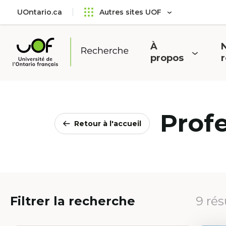
Aller
Passer
UOntario.ca
Autres sites UOF
au
au
menu
contenu
principal
À
N
Ouvrir
O
propos
Université
le
l
de
menu
l'Ontario
français
Prof
Retour à l'accueil
Filtrer la recherche
9 rés