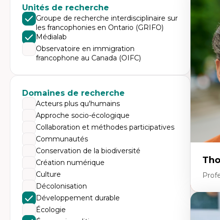
Expe
Unités de recherche
Di
Groupe de recherche interdisciplinaire sur
Mo
les francophonies en Ontario (GRIFO)
Re
Médialab
co
ur
Observatoire en immigration
De
francophone au Canada (OIFC)
Pa
Ét
sa
Domaines de recherche
Acteurs plus qu'humains
Approche socio-écologique
Collaboration et méthodes participatives
Communautés
Conservation de la biodiversité
Tho
Création numérique
Culture
Profe
Décolonisation
Développement durable
Expe
Écologie