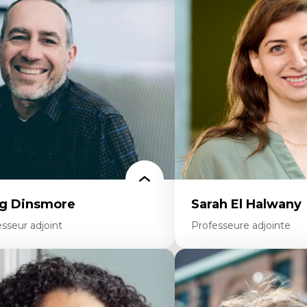
éories du développement
Démocratisation des nouv
onomie politique comparée
technologies et biotechno
ites économiques
Données ouvertes
ciologie économique
Bioart, programmation et
tractivisme
créatives
sses sociales
Histoire sociale et culturell
uvements sociaux
technologies numériques
éories de l’État
Résistances et droits num
Internet des objets
Métavers
Problématiques relatives à 
artificielle, l’apprentissag
hautes technologies
Féminismes et nouvelles t
g Dinsmore
Sarah El Halwany
sseur adjoint
Professeure adjointe
rtises
Expertises
agmentation des auditoires médiatiques
Les apports pédagogiques 
alyse multi-plateforme des auditoires
l'affect, du posthumanis