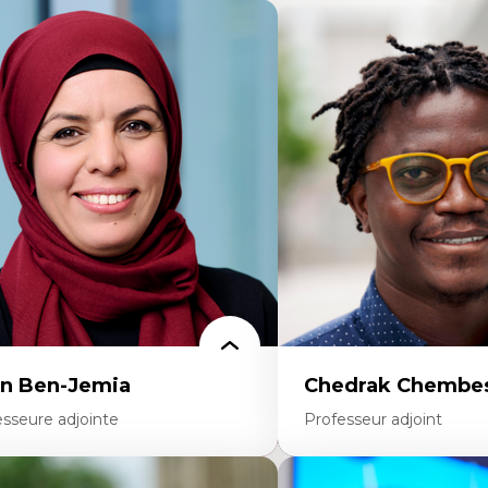
n Ben-Jemia
Chedrak Chembes
esseure adjointe
Professeur adjoint