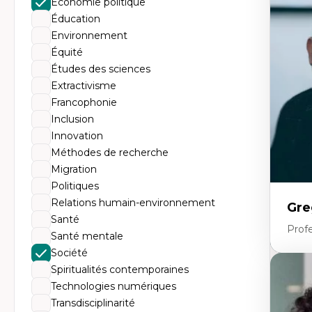
Économie politique
Th
Éc
Éducation
Él
Environnement
So
Ex
Équité
Cla
Études des sciences
Mo
Th
Extractivisme
Francophonie
Inclusion
Innovation
Méthodes de recherche
Migration
Politiques
Relations humain-environnement
Gre
Santé
Profe
Santé mentale
Société
Spiritualités contemporaines
Expe
Technologies numériques
Fr
Transdisciplinarité
An