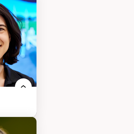
s
ques
rces naturelles
territoire
l francophone
ue