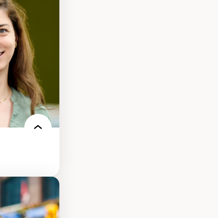
elles
logies
 électronique
e des
ériques
l’intelligence
e machine et les
echnologies
des théories de
me, du féminisme