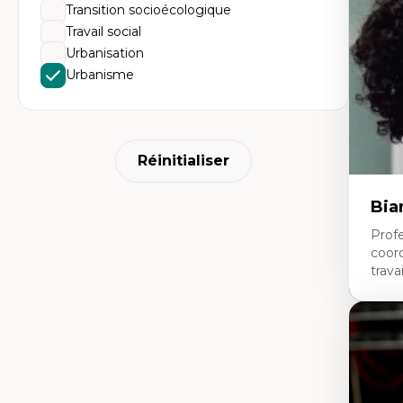
mé
Transition socioécologique
An
Travail social
tr
Re
Urbanisation
le
Urbanisme
Ép
nu
Th
La
La
Ju
Réinitialiser
in
Bia
Profe
coor
travai
Expe
Tra
Fo
no
éd