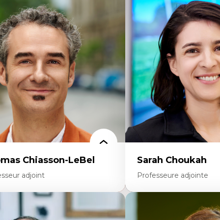
rtises
Expertises
scours sur la ville et représentations
Économie circulaire
squées, formes et usages au Canada
Modèles d’affaires durable
connaissance et représentations des
Histoire des faits économi
mmunautés immigrantes dans l'espace
Gestion durable des ressou
bain
Écologie industrielle
sign architectural et urbain
Aménagement durable du 
trimoine et patrimonialisation
Développement régional
udes postcoloniales et décolonisation des
Coopératives
voirs
Télétravail en milieu rura
Transition socio-écologiq
mas Chiasson-LeBel
Sarah Choukah
sseur adjoint
Professeure adjointe
rtises
Expertises