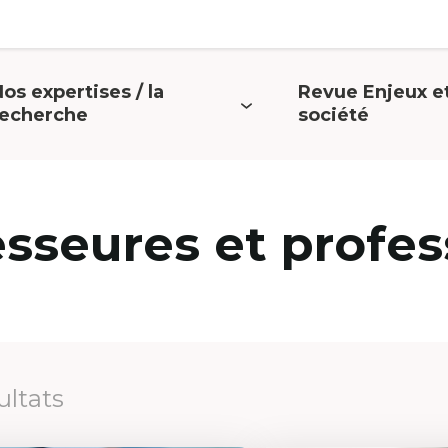
os expertises / la
Revue Enjeux e
uvrir
Ouvrir
recherche
société
e
le
menu
menu
esseures et profes
ultats