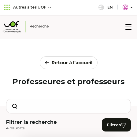
Aller
Passer
EN
Autres sites UOF
au
au
menu
contenu
principal
Université
de
l'Ontario
français
Retour à l'accueil
Professeures et professeurs
Search
Filtrer la recherche
Filtres
4 résultats