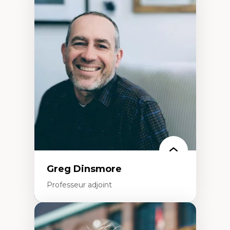
Expertises
Démocratisation des nouvelles
technologies et biotechnologies
Données ouvertes
Bioart, programmation et électronique
créatives
Histoire sociale et culturelle des
technologies numériques
Résistances et droits numériques
Internet des objets
Métavers
Problématiques relatives à l’intelligence
artificielle, l’apprentissage machine et les
hautes technologies
Féminismes et nouvelles technologies
Greg Dinsmore
Professeur adjoint
Expertises