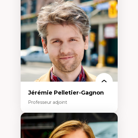
Fragmentation des auditoires médiatiques
Analyse multi-plateforme des auditoires
médiatiques
Analyse des comportements numériques à
travers les données massives et l’IA
Recherche quantitative et qualitative sur
les auditoires médiatiques
Épistémologie des techniques de recherche
numérique et l’IA
Théorie des droits de la personne
La pensée politique d’Hannah Arendt
La pensée politique à l’ère numérique
Justice internationale et normes
internationales
Jérémie Pelletier-Gagnon
Professeur adjoint
Expertises
Études du jeu vidéo
Fouille de textes