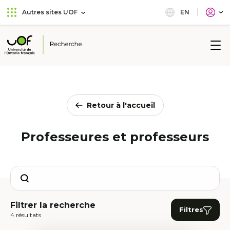
Aller
Passer
EN
Autres sites UOF
au
au
menu
contenu
principal
Université
de
l'Ontario
français
Retour à l'accueil
Professeures et professeurs
Search
Filtrer la recherche
Filtres
4 résultats