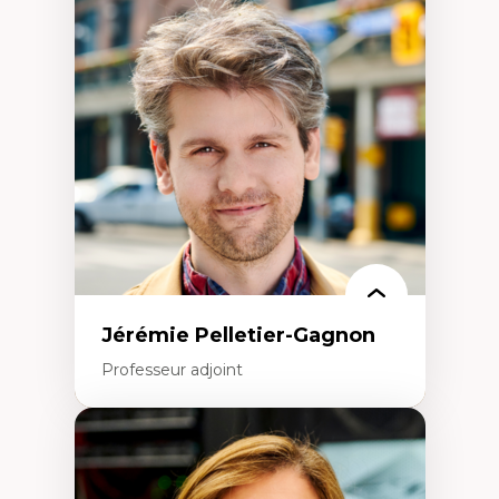
Fragmentation des auditoires médiatiques
Analyse multi-plateforme des auditoires
médiatiques
Analyse des comportements numériques à
travers les données massives et l’IA
Recherche quantitative et qualitative sur
les auditoires médiatiques
Épistémologie des techniques de recherche
numérique et l’IA
Théorie des droits de la personne
La pensée politique d’Hannah Arendt
La pensée politique à l’ère numérique
Justice internationale et normes
internationales
Jérémie Pelletier-Gagnon
Professeur adjoint
Expertises
Études du jeu vidéo
Fouille de textes