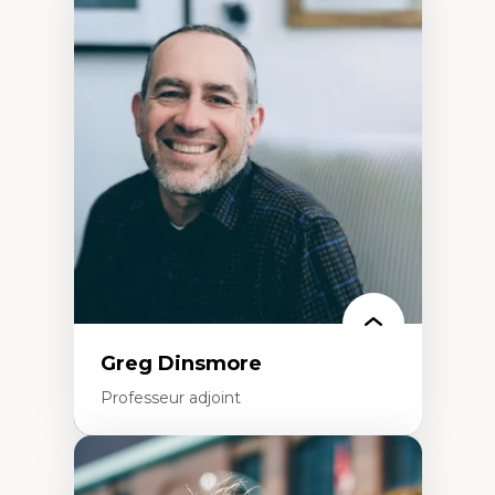
Expertises
Démocratisation des nouvelles
technologies et biotechnologies
Données ouvertes
Bioart, programmation et électronique
créatives
Histoire sociale et culturelle des
technologies numériques
Résistances et droits numériques
Internet des objets
Métavers
Problématiques relatives à l’intelligence
artificielle, l’apprentissage machine et les
hautes technologies
Féminismes et nouvelles technologies
Greg Dinsmore
Professeur adjoint
Expertises