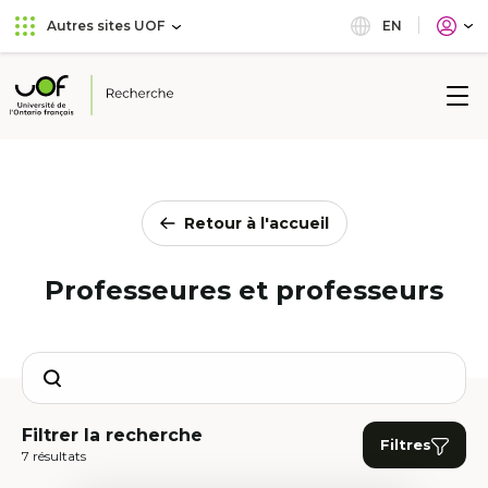
Aller
Passer
EN
Autres sites UOF
au
au
menu
contenu
principal
Université
de
l'Ontario
français
Retour à l'accueil
Professeures et professeurs
Search
Filtrer la recherche
Filtres
7 résultats