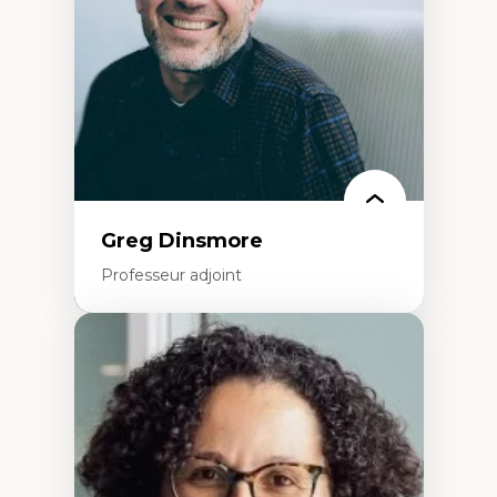
Éducation inclusive
Formation à l’enseignement en contexte
francophone minoritaire
Identité linguistique et culturelle
Recherche-action et approches
participatives
Leadership éducatif et pratiques réflexives
Éducation durable et bien-être en
enseignement
Greg Dinsmore
Professeur adjoint
Expertises
Fragmentation des auditoires médiatiques
Analyse multi-plateforme des auditoires
médiatiques
Analyse des comportements numériques à
travers les données massives et l’IA
Recherche quantitative et qualitative sur
les auditoires médiatiques