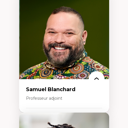
Expertises
Discours sur la ville et représentations
Mosquées, formes et usages au Canada
Reconnaissance et représentations des
communautés immigrantes dans l'espace
urbain
Design architectural et urbain
Patrimoine et patrimonialisation
Études postcoloniales et décolonisation des
savoirs
Samuel Blanchard
Professeur adjoint
Expertises
Didactique des sciences – processus