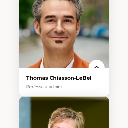
Histoire des faits économiques
Gestion durable des ressources naturelles
Écologie industrielle
Aménagement durable du territoire
Développement régional
Coopératives
Télétravail en milieu rural francophone
Transition socio-écologique
Thomas Chiasson-LeBel
Professeur adjoint
Expertises
Théories du développement
Économie politique comparée
Élites économiques
Sociologie économique