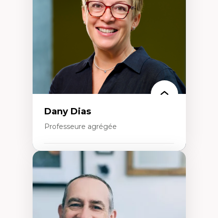
Extractivisme
Classes sociales
Mouvements sociaux
Théories de l’État
Dany Dias
Professeure agrégée
Expertises
Pédagogies critiques et justice sociale
Éthique relationnelle et sollicitude en
éducation
Décolonisation et autochtonisation de la
formation à l’enseignement
Littératie et didactique du français