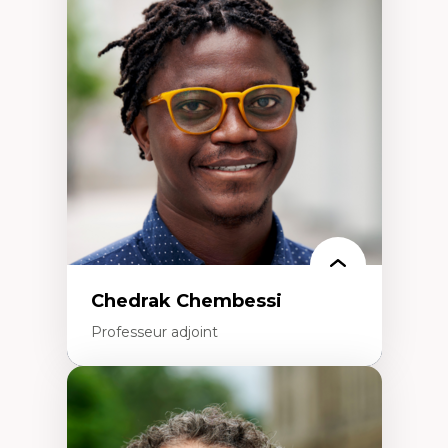
d’enquête et culture scientifique
Éducation en milieu minoritaire –
construction identitaire et conscience
critique
Technologies éducatives – ludification et
programmation pédagogique
La langue dans toutes les matières –
environnement discursif et langage
scientifique
Chedrak Chembessi
Professeur adjoint
Expertises
Économie circulaire
Modèles d’affaires durables