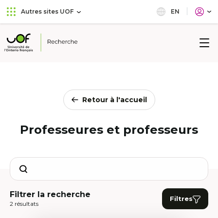
Aller
Passer
EN
Autres sites UOF
au
au
menu
contenu
principal
Université
de
l'Ontario
français
Retour à l'accueil
Professeures et professeurs
Search
Filtrer la recherche
Filtres
2 résultats