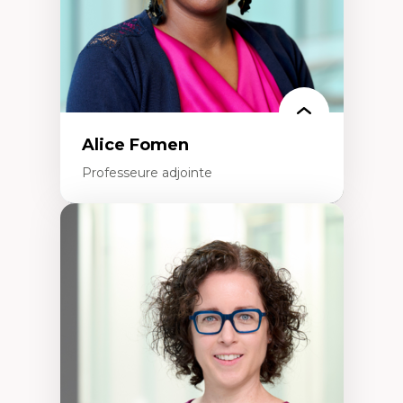
Alice Fomen
Professeure adjointe
Expertises
Acceptabilité, acceptation et adoption des
technologies
Technologies d'apprentissage innovantes
Insertion professionnelle du nouveau
personnel enseignant
Construction identitaire en milieu
minoritaire francophone
Technologies éducatives pour la formation
continue