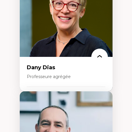
créatives
Histoire sociale et culturelle des
technologies numériques
Résistances et droits numériques
Internet des objets
Métavers
Problématiques relatives à l’intelligence
artificielle, l’apprentissage machine et les
hautes technologies
Féminismes et nouvelles technologies
Dany Dias
Professeure agrégée
Expertises
Pédagogies critiques et justice sociale
Éthique relationnelle et sollicitude en
éducation
Décolonisation et autochtonisation de la
formation à l’enseignement
Littératie et didactique du français