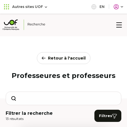
Aller
Passer
EN
Autres sites UOF
au
au
menu
contenu
principal
Université
de
l'Ontario
français
Retour à l'accueil
Professeures et professeurs
Search
Filtrer la recherche
Filtres
13 résultats