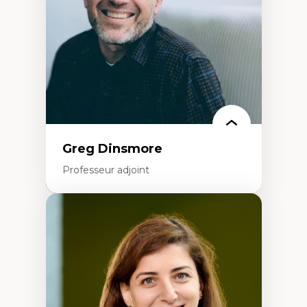
Éducation inclusive
Formation à l’enseignement en contexte
francophone minoritaire
Identité linguistique et culturelle
Recherche-action et approches
participatives
Leadership éducatif et pratiques réflexives
Éducation durable et bien-être en
enseignement
Greg Dinsmore
Professeur adjoint
Expertises
Fragmentation des auditoires médiatiques
Analyse multi-plateforme des auditoires
médiatiques
Analyse des comportements numériques à
travers les données massives et l’IA
Recherche quantitative et qualitative sur
les auditoires médiatiques