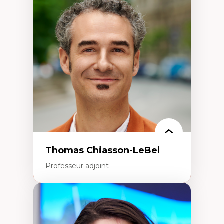
Économie circulaire
Modèles d’affaires durables
Histoire des faits économiques
Gestion durable des ressources naturelles
Écologie industrielle
Aménagement durable du territoire
Développement régional
Coopératives
Télétravail en milieu rural francophone
Transition socio-écologique
Thomas Chiasson-LeBel
Professeur adjoint
Expertises
Théories du développement
Économie politique comparée