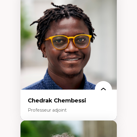
Expertises
Discours sur la ville et représentations
Mosquées, formes et usages au Canada
Reconnaissance et représentations des
communautés immigrantes dans l'espace
urbain
Design architectural et urbain
Patrimoine et patrimonialisation
Études postcoloniales et décolonisation des
savoirs
Chedrak Chembessi
Professeur adjoint
Expertises