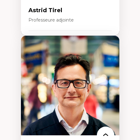
Astrid Tirel
Professeure adjointe
Expertises
Art
Anti-discrimination
Décolonisation de l’enseignement, de la
recherche, des institutions administratives
et syndicales
Pluralisme épistémologique et
francophonie
Culture
Politiques culturelles
Vivre ensemble
Anti-racisme
Anti-sexisme
Pratiques non oppressives