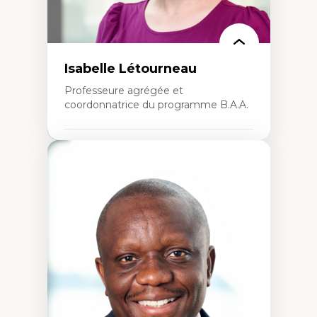
Isabelle Létourneau
Professeure agrégée et
coordonnatrice du programme B.A.A.
Expertises
Conciliation travail-vie personnelle
Gestion des ressources humaines
(attraction et fidélisation de la main-
d’œuvre)
Responsabilité sociale des organisations
Interventions organisationnelles
Comportement organisationnel
(mobilisation au travail)
Recherche qualitative
Éthique des affaires