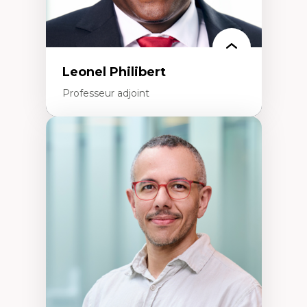
Leonel Philibert
Professeur adjoint
Expertises
Santé mondiale
Femme en contexte de pauvreté
Innovation
Participation citoyenne
Inégalités sociales santé
Migration
Santé de la reproduction
Développement durable