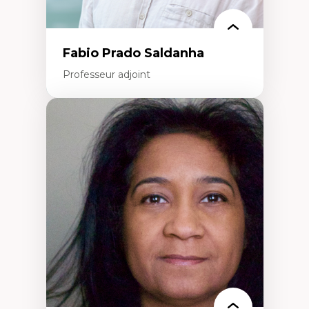
Fabio Prado Saldanha
Professeur adjoint
Expertises
Innovation sociale
Technologies sociales
Entrepreneuriat social et collectif
Approches critiques et décoloniales
Discours, récits et narratologie en
management
Transformation socioéconomique des
communautés marginalisées
Politiques d’inclusion et économie solidaire
Études organisationnelles critiques
Créativité et management culturel
Méthodologies qualitatives