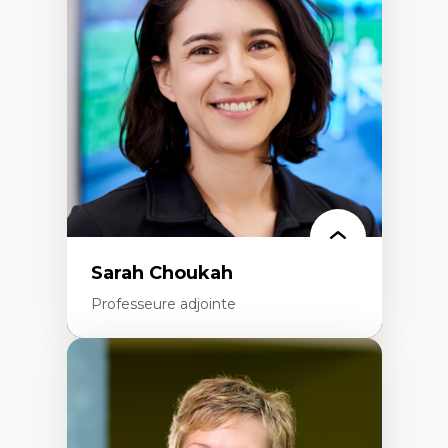
Élites économiques
Sociologie économique
Extractivisme
Classes sociales
Mouvements sociaux
Théories de l’État
Sarah Choukah
Professeure adjointe
Expertises
Démocratisation des nouvelles
technologies et biotechnologies
Données ouvertes
Bioart, programmation et électronique