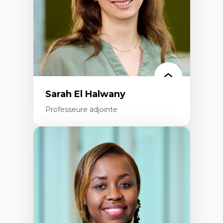
Épistémologie des techniques de recherche
numérique et l’IA
Théorie des droits de la personne
La pensée politique d’Hannah Arendt
La pensée politique à l’ère numérique
Justice internationale et normes
internationales
Sarah El Halwany
Professeure adjointe
Expertises
Les apports pédagogiques des théories de
l'affect, du posthumanisme, du féminisme
dans l'éducation aux sciences
L'apprentissage des sciences/STIM dans une
perspective socioécologique de care
L’insertion professionnelle des
enseignant.e.s