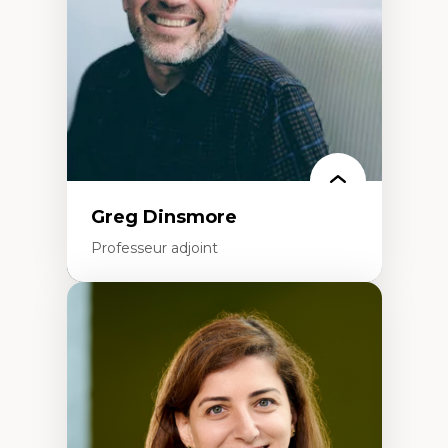
Littératie et didactique du français
Éducation inclusive
Formation à l’enseignement en contexte
francophone minoritaire
Identité linguistique et culturelle
Recherche-action et approches
participatives
Leadership éducatif et pratiques réflexives
Éducation durable et bien-être en
enseignement
Greg Dinsmore
Professeur adjoint
Expertises
Fragmentation des auditoires médiatiques
Analyse multi-plateforme des auditoires
médiatiques
Analyse des comportements numériques à
travers les données massives et l’IA
Recherche quantitative et qualitative sur
les auditoires médiatiques