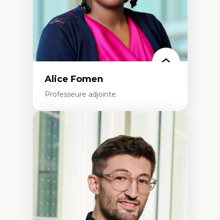
Alice Fomen
Professeure adjointe
Expertises
Acceptabilité, acceptation et adoption des
technologies
Technologies d'apprentissage innovantes
Insertion professionnelle du nouveau
personnel enseignant
Construction identitaire en milieu
minoritaire francophone
Technologies éducatives pour la formation
continue