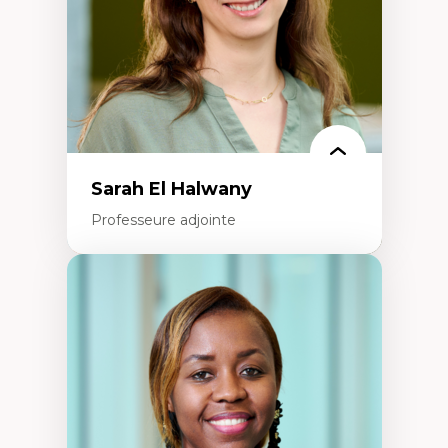
Épistémologie des techniques de recherche
numérique et l’IA
Théorie des droits de la personne
La pensée politique d’Hannah Arendt
La pensée politique à l’ère numérique
Justice internationale et normes
internationales
Sarah El Halwany
Professeure adjointe
Expertises
Les apports pédagogiques des théories de
l'affect, du posthumanisme, du féminisme
dans l'éducation aux sciences
L'apprentissage des sciences/STIM dans une
perspective socioécologique de care
L’insertion professionnelle des
enseignant.e.s