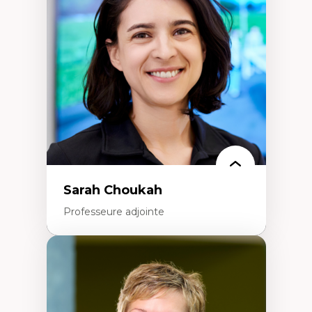
Élites économiques
Sociologie économique
Extractivisme
Classes sociales
Mouvements sociaux
Théories de l’État
Sarah Choukah
Professeure adjointe
Expertises
Démocratisation des nouvelles
technologies et biotechnologies
Données ouvertes
Bioart, programmation et électronique