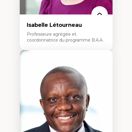
Isabelle Létourneau
Professeure agrégée et
coordonnatrice du programme B.A.A.
Expertises
Conciliation travail-vie personnelle
Gestion des ressources humaines
(attraction et fidélisation de la main-
d’œuvre)
Responsabilité sociale des organisations
Interventions organisationnelles
Comportement organisationnel
(mobilisation au travail)
Recherche qualitative
Éthique des affaires