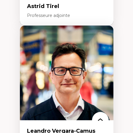
Astrid Tirel
Professeure adjointe
Expertises
Art
Anti-discrimination
Décolonisation de l’enseignement, de la
recherche, des institutions administratives
et syndicales
Pluralisme épistémologique et
francophonie
Culture
Politiques culturelles
Vivre ensemble
Anti-racisme
Anti-sexisme
Pratiques non oppressives
Leandro Vergara-Camus