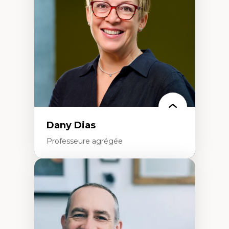
créatives
Histoire sociale et culturelle des
technologies numériques
Résistances et droits numériques
Internet des objets
Métavers
Problématiques relatives à l’intelligence
artificielle, l’apprentissage machine et les
hautes technologies
Féminismes et nouvelles technologies
Dany Dias
Professeure agrégée
Expertises
Pédagogies critiques et justice sociale
Éthique relationnelle et sollicitude en
éducation
Décolonisation et autochtonisation de la
formation à l’enseignement