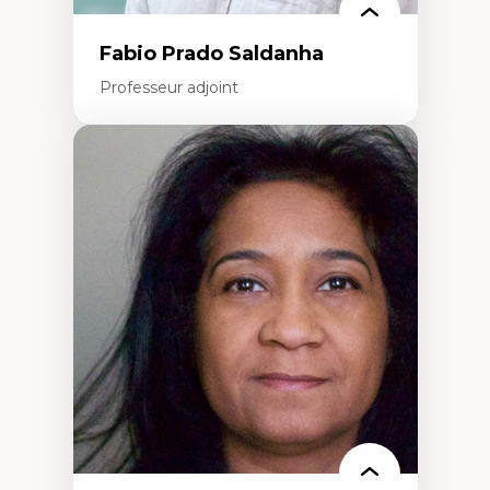
Fabio Prado Saldanha
Professeur adjoint
Expertises
Innovation sociale
Technologies sociales
Entrepreneuriat social et collectif
Approches critiques et décoloniales
Discours, récits et narratologie en
management
Transformation socioéconomique des
communautés marginalisées
Politiques d’inclusion et économie solidaire
Études organisationnelles critiques
Créativité et management culturel
Méthodologies qualitatives