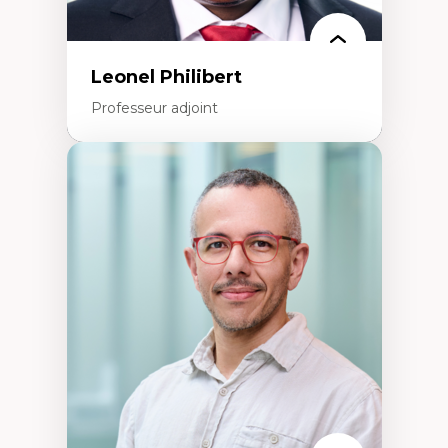
Leonel Philibert
Professeur adjoint
Expertises
Santé mondiale
Femme en contexte de pauvreté
Innovation
Participation citoyenne
Inégalités sociales santé
Migration
Santé de la reproduction
Développement durable