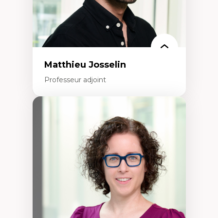
Matthieu Josselin
Professeur adjoint
Expertises
Ethnographie critique des environnements
d’apprentissage des étudiant.e.s
Approche transdisciplinaire des
compétences socioaffectives et
interculturelles
Didactique des langues secondes et
compétence pragmatique
Andragogie
Méthodologies de recherche qualitative