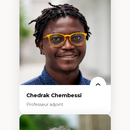
Expertises
Discours sur la ville et représentations
Mosquées, formes et usages au Canada
Reconnaissance et représentations des
communautés immigrantes dans l'espace
urbain
Design architectural et urbain
Patrimoine et patrimonialisation
Études postcoloniales et décolonisation des
savoirs
Chedrak Chembessi
Professeur adjoint
Expertises