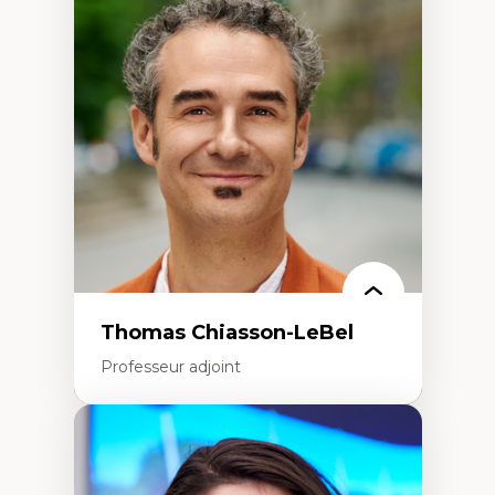
Économie circulaire
Modèles d’affaires durables
Histoire des faits économiques
Gestion durable des ressources naturelles
Écologie industrielle
Aménagement durable du territoire
Développement régional
Coopératives
Télétravail en milieu rural francophone
Transition socio-écologique
Thomas Chiasson-LeBel
Professeur adjoint
Expertises
Théories du développement
Économie politique comparée