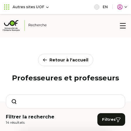
Aller
Passer
EN
Autres sites UOF
au
au
menu
contenu
principal
Université
de
l'Ontario
français
Retour à l'accueil
Professeures et professeurs
Search
Filtrer la recherche
Filtres
14 résultats