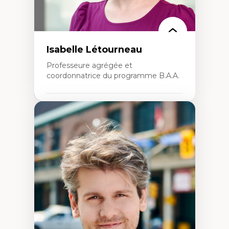
Isabelle Létourneau
Professeure agrégée et
coordonnatrice du programme B.A.A.
Expertises
Conciliation travail-vie personnelle
Gestion des ressources humaines
(attraction et fidélisation de la main-
d’œuvre)
Responsabilité sociale des organisations
Interventions organisationnelles
Comportement organisationnel
(mobilisation au travail)
Recherche qualitative
Éthique des affaires