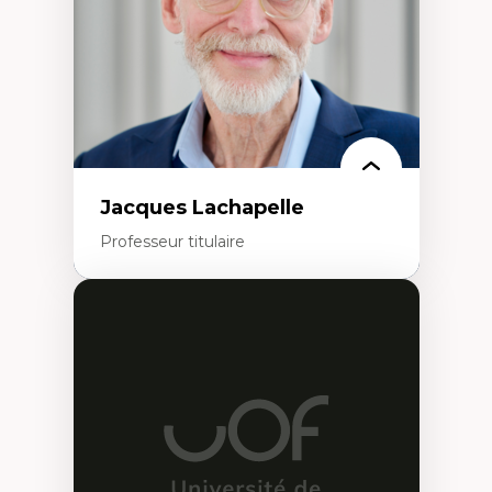
Technologies éducatives pour la formation
continue
Jacques Lachapelle
Professeur titulaire
Expertises
Histoire de l'architecture et de la ville,
notamment au Canada
Théorie et pratiques en conservation de
l'environnement bâti
Conception de projet en milieu existant
Analyse critique en architecture et
enseignement du design architectural et
urbain