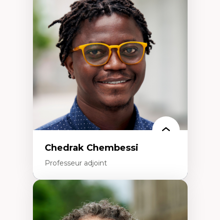
Discours sur la ville et représentations
Mosquées, formes et usages au Canada
Reconnaissance et représentations des
communautés immigrantes dans l'espace
urbain
Design architectural et urbain
Patrimoine et patrimonialisation
Études postcoloniales et décolonisation des
savoirs
Chedrak Chembessi
Professeur adjoint
Expertises
Économie circulaire
Modèles d’affaires durables