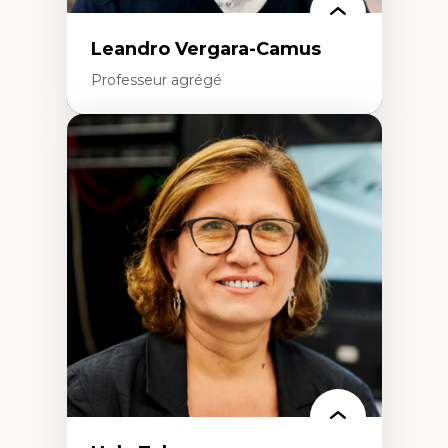
Leandro Vergara-Camus
Professeur agrégé
Expertises
Amérique latine
Théories du développement et
développement alternatif
Théories de l’État
Développement durable
Économie politique
Théories marxistes
Mouvements sociaux
Transition énergétique
Énergies renouvelables