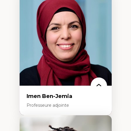
Expertises
Méthodes de recherche
Acteurs plus qu'humains
Approches socio-écologiques
Conservation de la biodiversité
Collaboration et méthodes participatives
Études des sciences
Relations humain-environnement
Transdisciplinarité
Imen Ben-Jemia
Professeure adjointe
Expertises