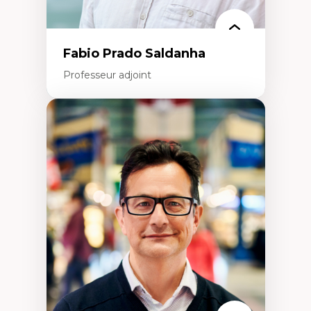
Fabio Prado Saldanha
Professeur adjoint
Expertises
Innovation sociale
Technologies sociales
Entrepreneuriat social et collectif
Approches critiques et décoloniales
Discours, récits et narratologie en
management
Transformation socioéconomique des
communautés marginalisées
Politiques d’inclusion et économie solidaire
Études organisationnelles critiques
Créativité et management culturel
Méthodologies qualitatives