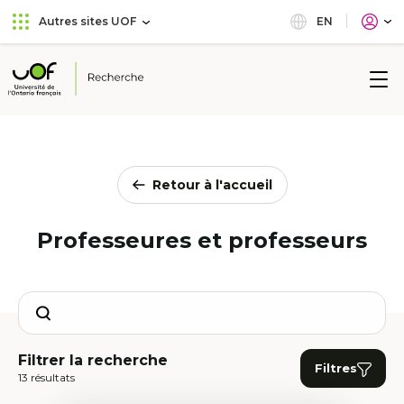
Aller
Passer
EN
Autres sites UOF
au
au
menu
contenu
principal
Université
de
l'Ontario
français
Retour à l'accueil
Professeures et professeurs
Search
Filtrer la recherche
Filtres
13 résultats