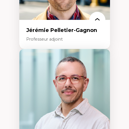
Jérémie Pelletier-Gagnon
Professeur adjoint
Expertises
Études du jeu vidéo
Fouille de textes
Études postcoloniales
Études critiques des médias
Analyse de données
Études japonaises
Mondialisation
Traduction et localisation
Intelligence artificielle et communication
humain-machine