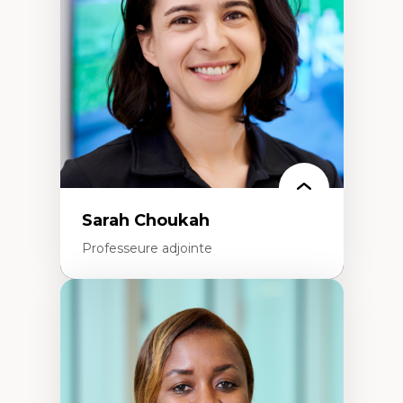
Extractivisme
Classes sociales
Mouvements sociaux
Théories de l’État
Sarah Choukah
Professeure adjointe
Expertises
Démocratisation des nouvelles
technologies et biotechnologies
Données ouvertes
Bioart, programmation et électronique
créatives