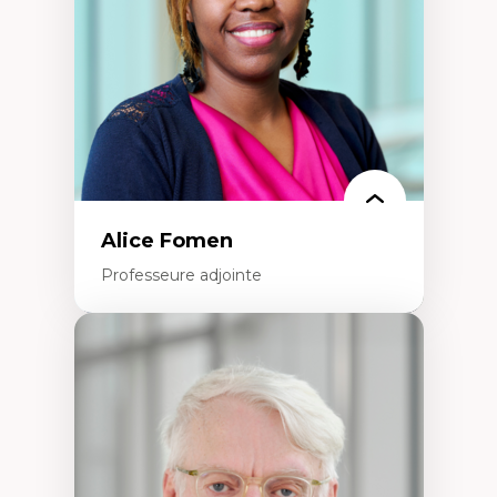
Histoire sociale et culturelle des
technologies numériques
Résistances et droits numériques
Internet des objets
Métavers
Problématiques relatives à l’intelligence
artificielle, l’apprentissage machine et les
hautes technologies
Féminismes et nouvelles technologies
Alice Fomen
Professeure adjointe
Expertises
Acceptabilité, acceptation et adoption des
technologies
Technologies d'apprentissage innovantes
Insertion professionnelle du nouveau
personnel enseignant
Construction identitaire en milieu
minoritaire francophone