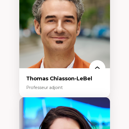
Histoire des faits économiques
Gestion durable des ressources naturelles
Écologie industrielle
Aménagement durable du territoire
Développement régional
Coopératives
Télétravail en milieu rural francophone
Transition socio-écologique
Thomas Chiasson-LeBel
Professeur adjoint
Expertises
Théories du développement
Économie politique comparée
Élites économiques
Sociologie économique