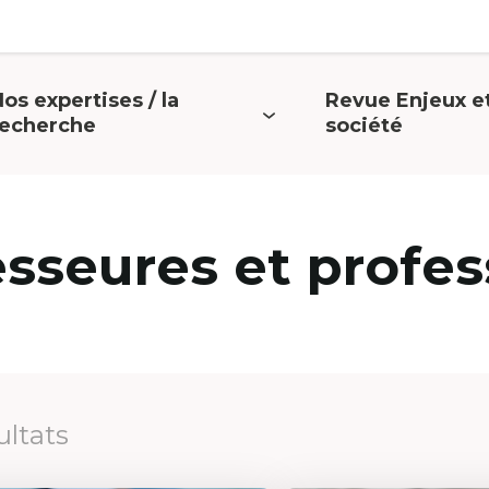
os expertises / la
Revue Enjeux e
uvrir
Ouvrir
recherche
société
e
le
menu
menu
esseures et profes
ultats