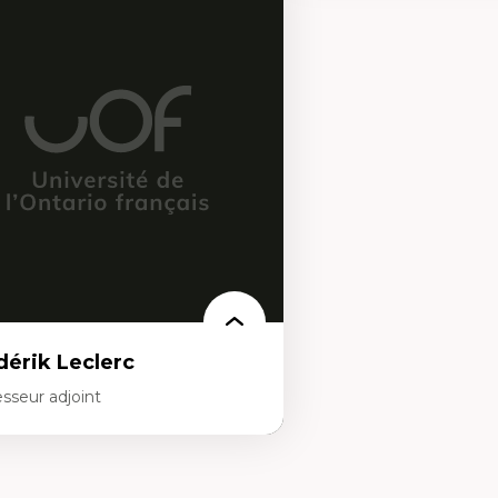
rtises
Expertises
scours sur la ville et représentations
Histoire de l'architecture et
squées, formes et usages au Canada
notamment au Canada
connaissance et représentations des
Théorie et pratiques en co
mmunautés immigrantes dans l'espace
l'environnement bâti
bain
Conception de projet en m
sign architectural et urbain
Analyse critique en archit
trimoine et patrimonialisation
enseignement du design ar
udes postcoloniales et décolonisation des
urbain
voirs
dérik Leclerc
sseur adjoint
rtises