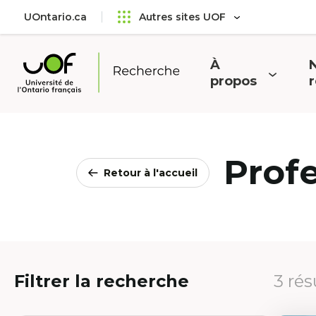
Aller
Passer
UOntario.ca
Autres sites UOF
au
au
menu
contenu
principal
À
N
Ouvrir
O
propos
Université
le
l
de
menu
l'Ontario
français
Prof
Retour à l'accueil
Filtrer la recherche
3 rés