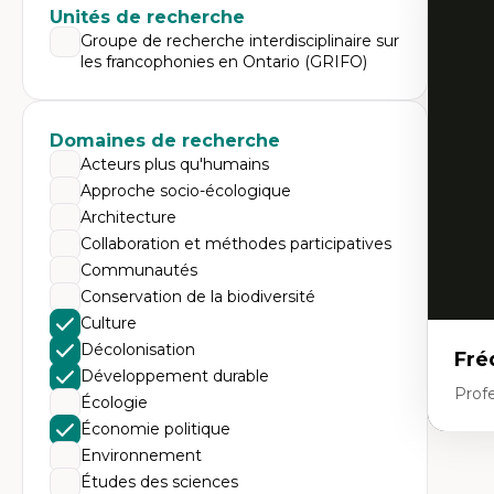
Expe
Unités de recherche
Di
Groupe de recherche interdisciplinaire sur
Mo
les francophonies en Ontario (GRIFO)
Re
co
ur
De
Domaines de recherche
Pa
Ét
Acteurs plus qu'humains
sa
Approche socio-écologique
Architecture
Collaboration et méthodes participatives
Communautés
Conservation de la biodiversité
Culture
Décolonisation
Fré
Développement durable
Profe
Écologie
Économie politique
Environnement
Expe
Études des sciences