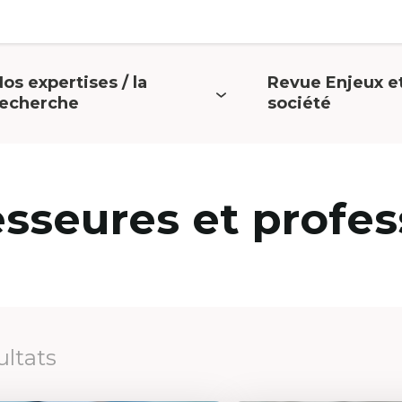
os expertises / la
Revue Enjeux e
uvrir
Ouvrir
recherche
société
e
le
menu
menu
esseures et profes
ultats