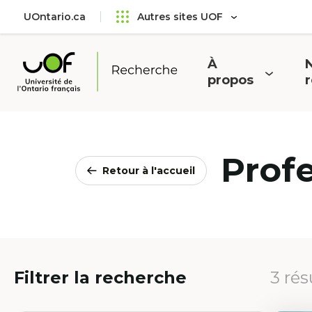
Aller
Passer
UOntario.ca
Autres sites UOF
au
au
menu
contenu
principal
À
N
Ouvrir
O
propos
Université
le
l
de
menu
l'Ontario
français
Prof
Retour à l'accueil
Filtrer la recherche
3 rés