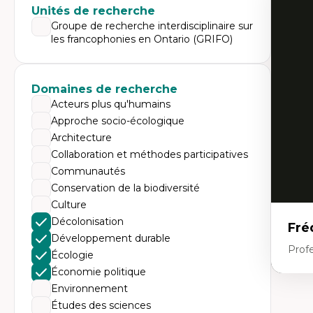
Expe
Unités de recherche
Di
Groupe de recherche interdisciplinaire sur
Mo
les francophonies en Ontario (GRIFO)
Re
co
ur
De
Domaines de recherche
Pa
Ét
Acteurs plus qu'humains
sa
Approche socio-écologique
Architecture
Collaboration et méthodes participatives
Communautés
Conservation de la biodiversité
Culture
Décolonisation
Fré
Développement durable
Profe
Écologie
Économie politique
Environnement
Expe
Études des sciences