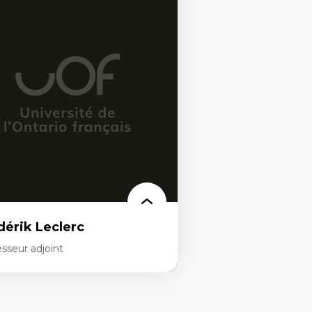
rtises
Expertises
scours sur la ville et représentations
Histoire de l'architecture et
squées, formes et usages au Canada
notamment au Canada
connaissance et représentations des
Théorie et pratiques en co
mmunautés immigrantes dans l'espace
l'environnement bâti
bain
Conception de projet en m
sign architectural et urbain
Analyse critique en archit
trimoine et patrimonialisation
enseignement du design ar
udes postcoloniales et décolonisation des
urbain
voirs
dérik Leclerc
sseur adjoint
rtises