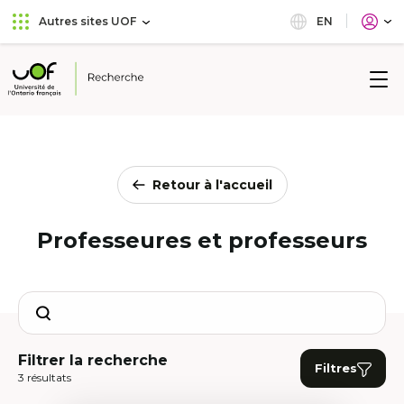
Aller
Passer
EN
Autres sites UOF
au
au
menu
contenu
principal
Université
de
l'Ontario
français
Retour à l'accueil
Professeures et professeurs
Search
Filtrer la recherche
Filtres
3 résultats