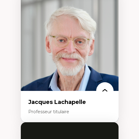
Expertises
Discours sur la ville et représentations
Mosquées, formes et usages au Canada
Reconnaissance et représentations des
communautés immigrantes dans l'espace
urbain
Design architectural et urbain
Patrimoine et patrimonialisation
Études postcoloniales et décolonisation des
savoirs
Jacques Lachapelle
Professeur titulaire
Expertises