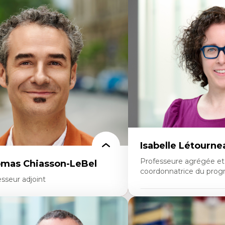
rtises
Expertises
scours sur la ville et représentations
Économie circulaire
squées, formes et usages au Canada
Modèles d’affaires durable
connaissance et représentations des
Histoire des faits économi
mmunautés immigrantes dans l'espace
Gestion durable des ressou
bain
Écologie industrielle
sign architectural et urbain
Aménagement durable du 
trimoine et patrimonialisation
Développement régional
udes postcoloniales et décolonisation des
Coopératives
voirs
Télétravail en milieu rura
Transition socio-écologiq
Isabelle Létourne
Professeure agrégée et
mas Chiasson-LeBel
coordonnatrice du prog
sseur adjoint
Expertises
rtises
Conciliation travail-vie pe