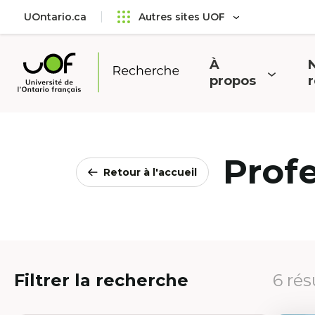
Aller
Passer
UOntario.ca
Autres sites UOF
au
au
menu
contenu
principal
À
N
Ouvrir
O
propos
Université
le
l
de
menu
l'Ontario
français
Prof
Retour à l'accueil
Filtrer la recherche
6 rés