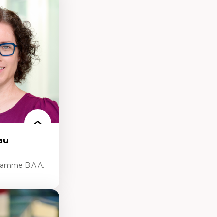
s
ques
rces naturelles
territoire
l francophone
ue
au
ramme B.A.A.
rsonnelle