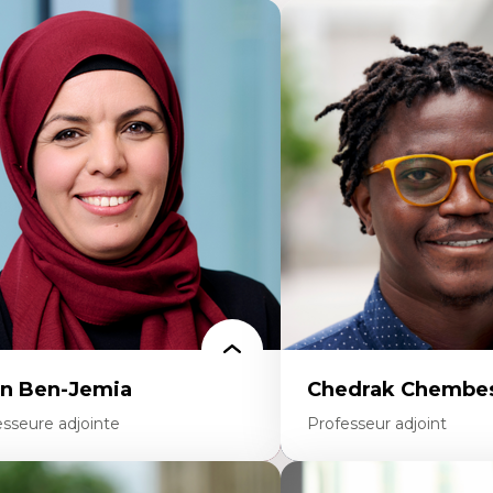
n Ben-Jemia
Chedrak Chembes
esseure adjointe
Professeur adjoint