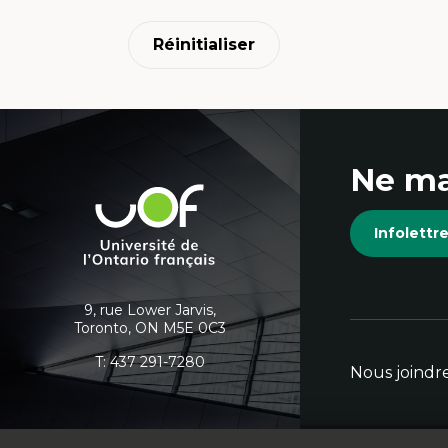
En
Ap
Di
Réinitialiser
m
Tr
co
Po
Coordonnées
Ét
Cr
Mé
Ne ma
et
Université
de
informations
Infolett
l'Ontario
français
supplémentaires
9, rue Lower Jarvis,
Toronto, ON M5E 0C3
T:
437 291-7280
Nous joindr