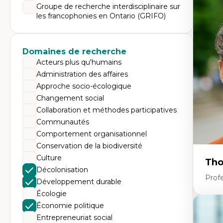
Expe
Groupe de recherche interdisciplinaire sur
les francophonies en Ontario (GRIFO)
Di
Mo
Re
co
ur
Domaines de recherche
De
Acteurs plus qu'humains
Pa
Ét
Administration des affaires
sa
Approche socio-écologique
Changement social
Collaboration et méthodes participatives
Communautés
Comportement organisationnel
Conservation de la biodiversité
Culture
Tho
Décolonisation
Profe
Développement durable
Écologie
Économie politique
Expe
Entrepreneuriat social