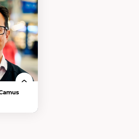
umaines
 de la main-
 organisations
nelles
ionnel
-Camus
t et