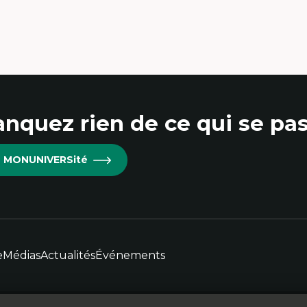
trepreneuriat social et collectif
développement alternatif
proches critiques et décoloniales
Théories de l’État
scours, récits et narratologie en
Développement durable
anagement
Économie politique
ansformation socioéconomique des
Théories marxistes
mmunautés marginalisées
Mouvements sociaux
litiques d’inclusion et économie solidaire
Transition énergétique
udes organisationnelles critiques
Énergies renouvelables
éativité et management culturel
thodologies qualitatives
nquez rien de ce qui se pas
re MONUNIVERSité
e
Médias
Actualités
Événements