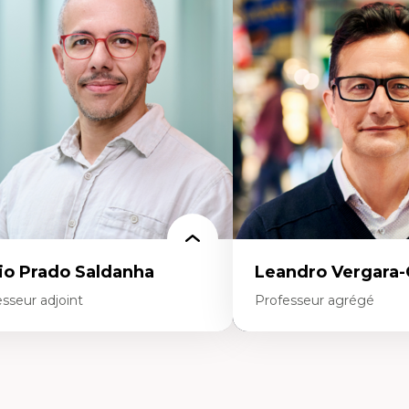
éories du développement
Gestion des ressources h
onomie politique comparée
(attraction et fidélisation
ites économiques
d’œuvre)
ciologie économique
Responsabilité sociale des
tractivisme
Interventions organisation
sses sociales
Comportement organisat
uvements sociaux
(mobilisation au travail)
éories de l’État
Recherche qualitative
Éthique des affaires
io Prado Saldanha
Leandro Vergara
sseur adjoint
Professeur agrégé
rtises
Expertises
novation sociale
Amérique latine
chnologies sociales
Théories du développemen