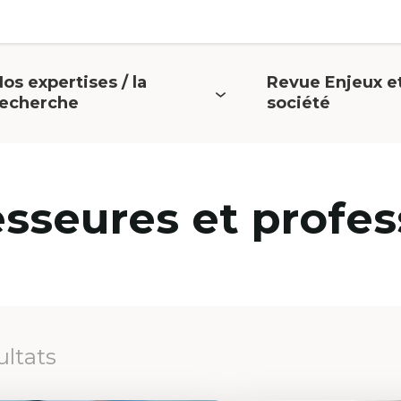
os expertises / la
Revue Enjeux e
uvrir
Ouvrir
recherche
société
e
le
menu
menu
esseures et profes
ultats