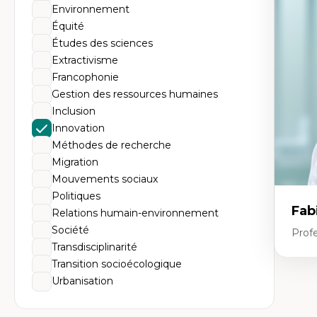
Th
Environnement
Éc
Él
Équité
So
Études des sciences
Ex
Cla
Extractivisme
Mo
Francophonie
Th
Gestion des ressources humaines
Inclusion
Innovation
Méthodes de recherche
Migration
Mouvements sociaux
Politiques
Fab
Relations humain-environnement
Société
Profe
Transdisciplinarité
Transition socioécologique
Expe
Urbanisation
In
Te