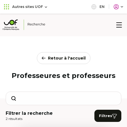
Aller
Passer
EN
Autres sites UOF
au
au
menu
contenu
principal
Université
de
l'Ontario
français
Retour à l'accueil
Professeures et professeurs
Search
Filtrer la recherche
Filtres
2 résultats