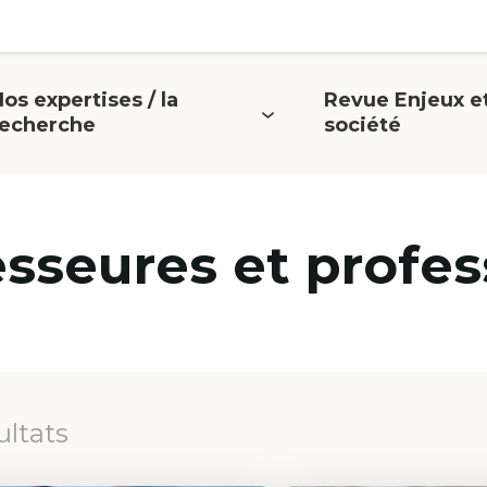
os expertises / la
Revue Enjeux e
uvrir
Ouvrir
recherche
société
e
le
menu
menu
esseures et profes
ultats