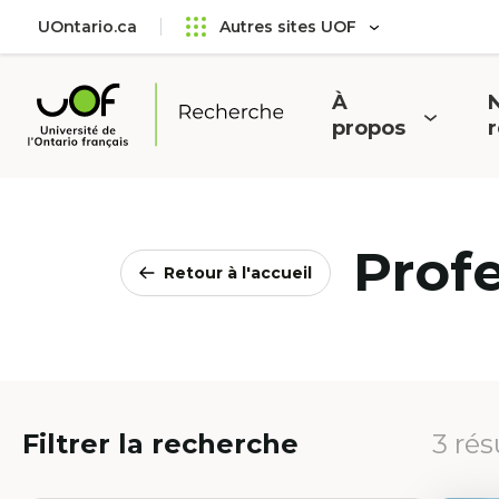
Aller
Passer
UOntario.ca
Autres sites UOF
au
au
menu
contenu
principal
À
N
Ouvrir
O
propos
Université
le
l
de
menu
l'Ontario
français
Prof
Retour à l'accueil
Filtrer la recherche
3 rés