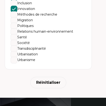
Ur
Inclusion
Hi
Th
Innovation
ter
Méthodes de recherche
Migration
Politiques
Relations humain-environnement
Santé
Société
Transdisciplinarité
Urbanisation
Urbanisme
Réinitialiser
Coordonnées