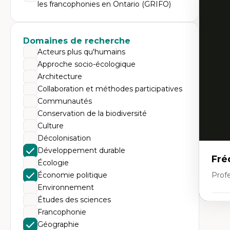
Expe
les francophonies en Ontario (GRIFO)
Di
Mo
Re
Domaines de recherche
co
ur
Acteurs plus qu'humains
De
Approche socio-écologique
Pa
Ét
Architecture
sa
Collaboration et méthodes participatives
Communautés
Conservation de la biodiversité
Culture
Décolonisation
Développement durable
Fré
Écologie
Économie politique
Profe
Environnement
Études des sciences
Expe
Francophonie
Th
Géographie