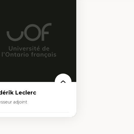
rtises
Expertises
scours sur la ville et représentations
Histoire de l'architecture et
squées, formes et usages au Canada
notamment au Canada
connaissance et représentations des
Théorie et pratiques en co
mmunautés immigrantes dans l'espace
l'environnement bâti
bain
Conception de projet en m
sign architectural et urbain
Analyse critique en archit
trimoine et patrimonialisation
enseignement du design ar
udes postcoloniales et décolonisation des
urbain
voirs
dérik Leclerc
sseur adjoint
rtises
éories et pratiques de l’urbanisme