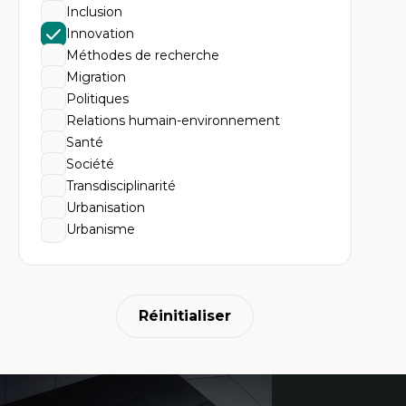
His
Inclusion
no
Th
Innovation
l'
Méthodes de recherche
Co
An
Migration
en
Politiques
ur
Relations humain-environnement
Santé
Société
Transdisciplinarité
Urbanisation
Urbanisme
Réinitialiser
Coordonnées