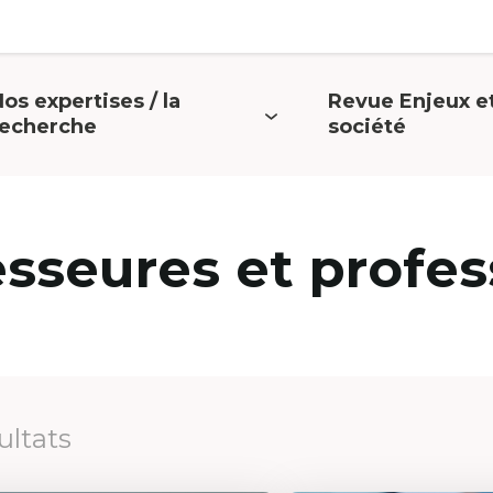
os expertises / la
Revue Enjeux e
uvrir
Ouvrir
recherche
société
e
le
menu
menu
esseures et profes
ultats