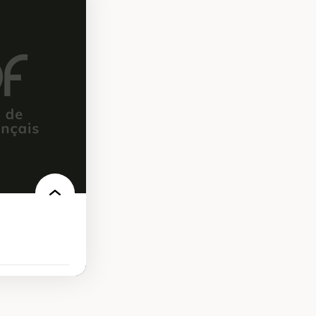
présentations
es au Canada
ntations des
s dans l'espace
rbain
isation
écolonisation des
’urbanisme