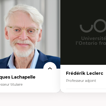
rtises
Expertises
thodes de recherche
Discours sur la ville et re
teurs plus qu'humains
Mosquées, formes et usag
proches socio-écologiques
Reconnaissance et représe
nservation de la biodiversité
communautés immigrante
llaboration et méthodes participatives
urbain
udes des sciences
Design architectural et u
lations humain-environnement
Patrimoine et patrimonial
ansdisciplinarité
Études postcoloniales et d
savoirs
Frédérik Leclerc
ques Lachapelle
Professeur adjoint
sseur titulaire
Expertises
rtises
Théories et pratiques de l