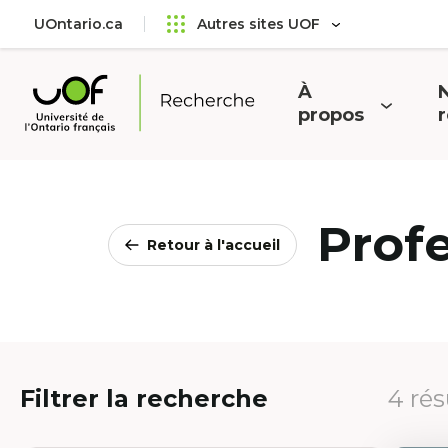
Aller
Passer
UOntario.ca
Autres sites UOF
au
au
menu
contenu
principal
À
N
Ouvrir
O
propos
Université
le
l
de
menu
l'Ontario
français
Prof
Retour à l'accueil
Filtrer la recherche
4 rés