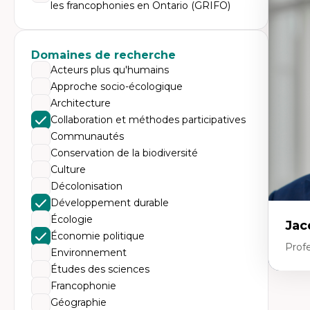
Expe
les francophonies en Ontario (GRIFO)
Mé
Ac
Ap
Domaines de recherche
Co
Co
Acteurs plus qu'humains
Ét
Approche socio-écologique
Re
Tr
Architecture
Collaboration et méthodes participatives
Communautés
Conservation de la biodiversité
Culture
Décolonisation
Développement durable
Écologie
Jac
Économie politique
Profe
Environnement
Études des sciences
Francophonie
Expe
Géographie