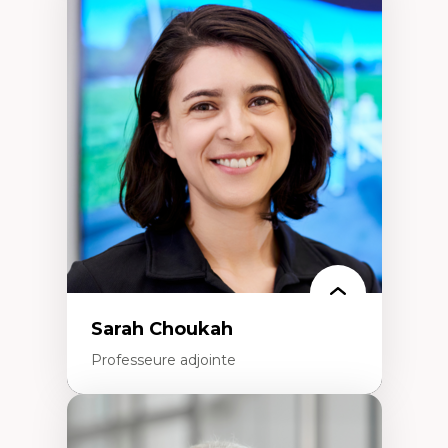
Expertises
Discours sur la ville et représentations
Mosquées, formes et usages au Canada
Reconnaissance et représentations des
communautés immigrantes dans l'espace
urbain
Design architectural et urbain
Patrimoine et patrimonialisation
Études postcoloniales et décolonisation des
savoirs
Sarah Choukah
Professeure adjointe
Expertises