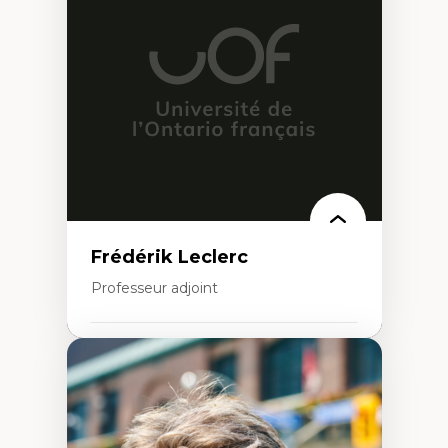
Théorie et pratiques en conservation de
l'environnement bâti
Conception de projet en milieu existant
Analyse critique en architecture et
enseignement du design architectural et
urbain
Frédérik Leclerc
Professeur adjoint
Expertises
Théories et pratiques de l’urbanisme
Urbanisme durable
Histoire de l’urbanisme
Théories sur la
territorialité/territorialisation