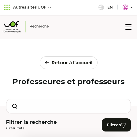
Aller
Passer
EN
Autres sites UOF
au
au
menu
contenu
principal
Université
de
l'Ontario
français
Retour à l'accueil
Professeures et professeurs
Search
Filtrer la recherche
Filtres
6 résultats