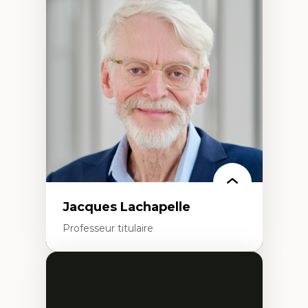
Démocratisation des nouvelles
technologies et biotechnologies
Données ouvertes
Bioart, programmation et électronique
créatives
Histoire sociale et culturelle des
technologies numériques
Résistances et droits numériques
Internet des objets
Métavers
Problématiques relatives à l’intelligence
artificielle, l’apprentissage machine et les
hautes technologies
Féminismes et nouvelles technologies
Jacques Lachapelle
Professeur titulaire
Expertises
Histoire de l'architecture et de la ville,
notamment au Canada