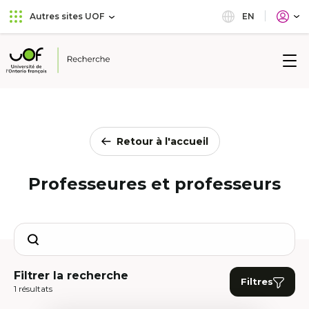
Aller
Passer
EN
Autres sites UOF
au
au
menu
contenu
principal
Université
de
l'Ontario
français
Retour à l'accueil
Professeures et professeurs
Search
Filtrer la recherche
Filtres
1 résultats