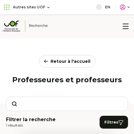
Aller
Passer
EN
Autres sites UOF
au
au
menu
contenu
principal
Université
de
l'Ontario
français
Retour à l'accueil
Professeures et professeurs
Search
Filtrer la recherche
Filtres
1 résultats