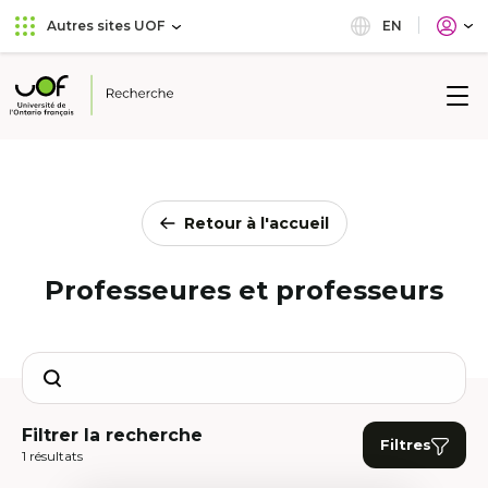
Aller
Passer
EN
Autres sites UOF
au
au
menu
contenu
principal
Université
de
l'Ontario
français
Retour à l'accueil
Professeures et professeurs
Search
Filtrer la recherche
Filtres
1 résultats