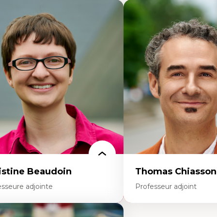
istine Beaudoin
Thomas Chiasson
esseure adjointe
Professeur adjoint