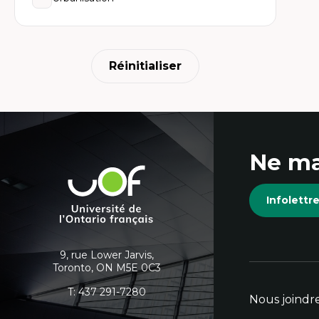
Réinitialiser
Coordonnées
Ne ma
et
Université
de
informations
Infolett
l'Ontario
français
supplémentaires
9, rue Lower Jarvis,
Toronto, ON M5E 0C3
T:
437 291-7280
Nous joindr