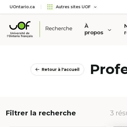
Aller
Passer
UOntario.ca
Autres sites UOF
au
au
menu
contenu
principal
À
N
Ouvrir
O
propos
Université
le
l
de
menu
l'Ontario
français
Prof
Retour à l'accueil
Filtrer la recherche
3 rés