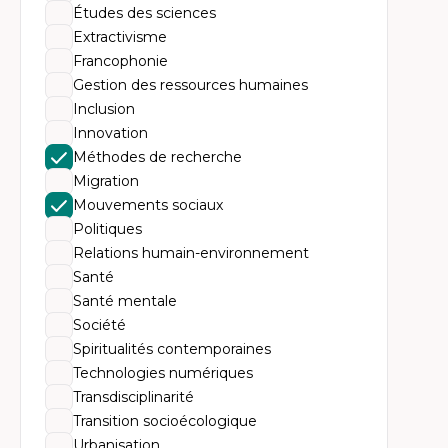
Am
Études des sciences
Th
dé
Extractivisme
Th
Francophonie
Dé
Éc
Gestion des ressources humaines
Th
Inclusion
Mo
Tr
Innovation
Én
Méthodes de recherche
Migration
Mouvements sociaux
Politiques
Relations humain-environnement
Santé
Santé mentale
Société
Spiritualités contemporaines
Technologies numériques
Transdisciplinarité
Transition socioécologique
Urbanisation