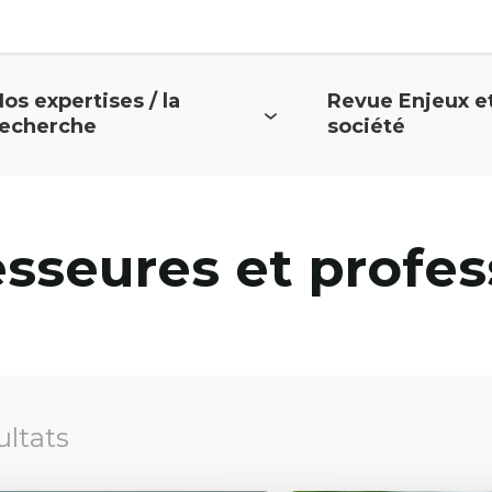
os expertises / la
Revue Enjeux e
uvrir
Ouvrir
recherche
société
e
le
menu
menu
esseures et profes
ultats