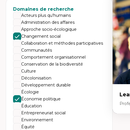
Expe
Domaines de recherche
Mé
Ac
Acteurs plus qu'humains
Ap
Administration des affaires
Co
Co
Approche socio-écologique
Ét
Changement social
Re
Tr
Collaboration et méthodes participatives
Communautés
Comportement organisationnel
Conservation de la biodiversité
Culture
Décolonisation
Développement durable
Écologie
Lea
Économie politique
Prof
Éducation
Entrepreneuriat social
Environnement
Expe
Équité