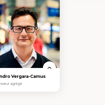
rtises
Expertises
thodes de recherche
Théories du développeme
teurs plus qu'humains
Économie politique comp
proches socio-écologiques
Élites économiques
nservation de la biodiversité
Sociologie économique
llaboration et méthodes participatives
Extractivisme
udes des sciences
Classes sociales
lations humain-environnement
Mouvements sociaux
ansdisciplinarité
Théories de l’État
ndro Vergara-Camus
esseur agrégé
rtises