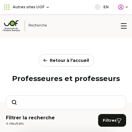
Aller
Passer
EN
Autres sites UOF
au
au
menu
contenu
principal
Université
de
l'Ontario
français
Retour à l'accueil
Professeures et professeurs
Search
Filtrer la recherche
Filtres
4 résultats