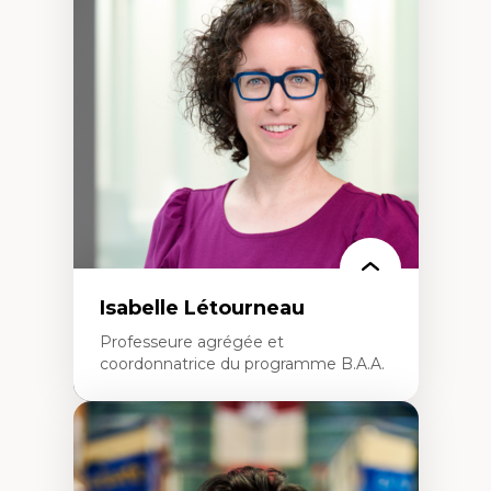
Théories du développement
Économie politique comparée
Élites économiques
Sociologie économique
Extractivisme
Classes sociales
Mouvements sociaux
Théories de l’État
Isabelle Létourneau
Professeure agrégée et
coordonnatrice du programme B.A.A.
Expertises
Conciliation travail-vie personnelle
Gestion des ressources humaines