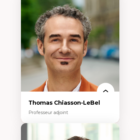
Expertises
Économie circulaire
Modèles d’affaires durables
Histoire des faits économiques
Gestion durable des ressources naturelles
Écologie industrielle
Aménagement durable du territoire
Développement régional
Coopératives
Télétravail en milieu rural francophone
Transition socio-écologique
Thomas Chiasson-LeBel
Professeur adjoint
Expertises