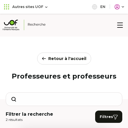
Aller
Passer
EN
Autres sites UOF
au
au
menu
contenu
principal
Université
de
l'Ontario
français
Retour à l'accueil
Professeures et professeurs
Search
Filtrer la recherche
Filtres
2 résultats