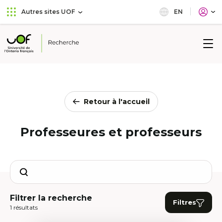
Aller
Passer
EN
Autres sites UOF
au
au
menu
contenu
principal
Université
de
l'Ontario
français
Retour à l'accueil
Professeures et professeurs
Search
Filtrer la recherche
Filtres
1 résultats