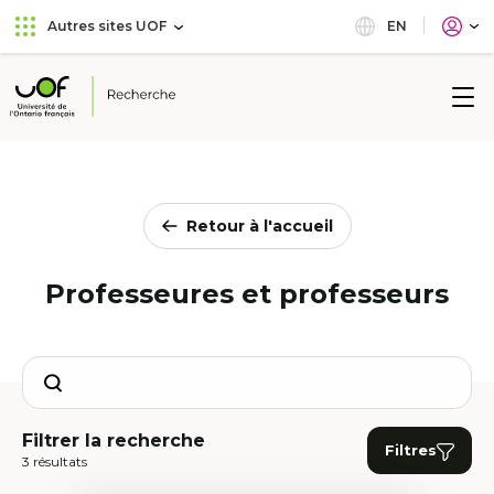
Aller
Passer
EN
Autres sites UOF
au
au
menu
contenu
principal
Université
de
l'Ontario
français
Retour à l'accueil
Professeures et professeurs
Search
Filtrer la recherche
Filtres
3 résultats