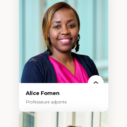
Expertises
Les apports pédagogiques des théories de
l'affect, du posthumanisme, du féminisme
dans l'éducation aux sciences
L'apprentissage des sciences/STIM dans une
perspective socioécologique de care
L’insertion professionnelle des
enseignant.e.s
Alice Fomen
Professeure adjointe
Expertises