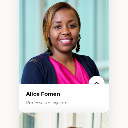
Expertises
Les apports pédagogiques des théories de
l'affect, du posthumanisme, du féminisme
dans l'éducation aux sciences
L'apprentissage des sciences/STIM dans une
perspective socioécologique de care
L’insertion professionnelle des
enseignant.e.s
Alice Fomen
Professeure adjointe
Expertises