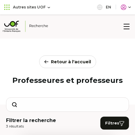
Aller
Passer
EN
Autres sites UOF
au
au
menu
contenu
principal
Université
de
l'Ontario
français
Retour à l'accueil
Professeures et professeurs
Search
Filtrer la recherche
Filtres
3 résultats