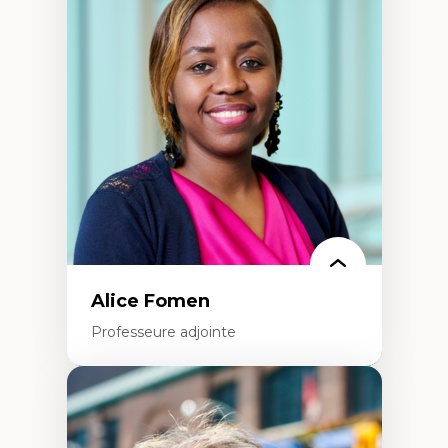
Fragmentation des auditoires médiatiques
Analyse multi-plateforme des auditoires
médiatiques
Analyse des comportements numériques à
travers les données massives et l’IA
Recherche quantitative et qualitative sur
les auditoires médiatiques
Épistémologie des techniques de recherche
numérique et l’IA
Théorie des droits de la personne
La pensée politique d’Hannah Arendt
La pensée politique à l’ère numérique
Justice internationale et normes
internationales
Alice Fomen
Professeure adjointe
Expertises
Acceptabilité, acceptation et adoption des
technologies