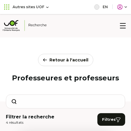
Aller
Passer
EN
Autres sites UOF
au
au
menu
contenu
principal
Université
de
l'Ontario
français
Retour à l'accueil
Professeures et professeurs
Search
Filtrer la recherche
Filtres
4 résultats