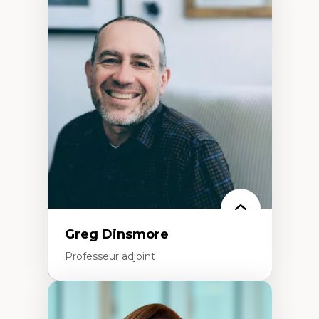
Expertises
Démocratisation des nouvelles
technologies et biotechnologies
Données ouvertes
Bioart, programmation et électronique
créatives
Histoire sociale et culturelle des
technologies numériques
Résistances et droits numériques
Internet des objets
Métavers
Problématiques relatives à l’intelligence
artificielle, l’apprentissage machine et les
hautes technologies
Féminismes et nouvelles technologies
Greg Dinsmore
Professeur adjoint
Expertises