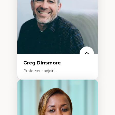
créatives
Histoire sociale et culturelle des
technologies numériques
Résistances et droits numériques
Internet des objets
Métavers
Problématiques relatives à l’intelligence
artificielle, l’apprentissage machine et les
hautes technologies
Féminismes et nouvelles technologies
Greg Dinsmore
Professeur adjoint
Expertises
Fragmentation des auditoires médiatiques
Analyse multi-plateforme des auditoires
médiatiques
Analyse des comportements numériques à
travers les données massives et l’IA