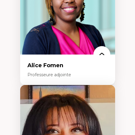
Recherche quantitative et qualitative sur
les auditoires médiatiques
Épistémologie des techniques de recherche
numérique et l’IA
Théorie des droits de la personne
La pensée politique d’Hannah Arendt
La pensée politique à l’ère numérique
Justice internationale et normes
internationales
Alice Fomen
Professeure adjointe
Expertises
Acceptabilité, acceptation et adoption des
technologies
Technologies d'apprentissage innovantes
Insertion professionnelle du nouveau
personnel enseignant
Construction identitaire en milieu
minoritaire francophone