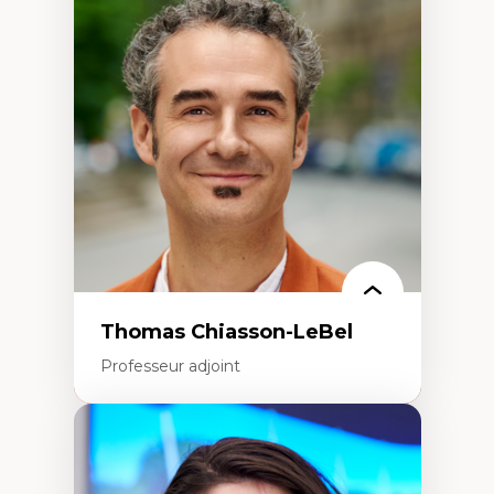
Économie circulaire
Modèles d’affaires durables
Histoire des faits économiques
Gestion durable des ressources naturelles
Écologie industrielle
Aménagement durable du territoire
Développement régional
Coopératives
Télétravail en milieu rural francophone
Transition socio-écologique
Thomas Chiasson-LeBel
Professeur adjoint
Expertises
Théories du développement
Économie politique comparée