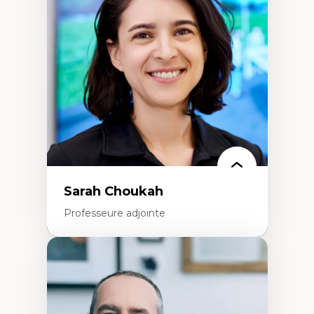
Élites économiques
Sociologie économique
Extractivisme
Classes sociales
Mouvements sociaux
Théories de l’État
Sarah Choukah
Professeure adjointe
Expertises
Démocratisation des nouvelles
technologies et biotechnologies
Données ouvertes
Bioart, programmation et électronique