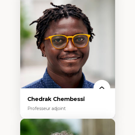
Expertises
Discours sur la ville et représentations
Mosquées, formes et usages au Canada
Reconnaissance et représentations des
communautés immigrantes dans l'espace
urbain
Design architectural et urbain
Patrimoine et patrimonialisation
Études postcoloniales et décolonisation des
savoirs
Chedrak Chembessi
Professeur adjoint
Expertises