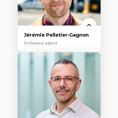
Jérémie Pelletier-Gagnon
Professeur adjoint
Expertises
Études du jeu vidéo
Fouille de textes
Études postcoloniales
Études critiques des médias
Analyse de données
Études japonaises
Mondialisation
Traduction et localisation
Intelligence artificielle et communication
humain-machine