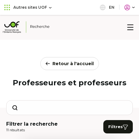
Aller
Passer
EN
Autres sites UOF
au
au
menu
contenu
principal
Université
de
l'Ontario
français
Retour à l'accueil
Professeures et professeurs
Search
Filtrer la recherche
Filtres
11 résultats