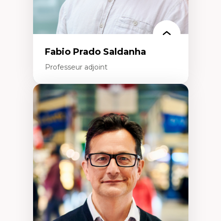
Fabio Prado Saldanha
Professeur adjoint
Expertises
Innovation sociale
Technologies sociales
Entrepreneuriat social et collectif
Approches critiques et décoloniales
Discours, récits et narratologie en
management
Transformation socioéconomique des
communautés marginalisées
Politiques d’inclusion et économie solidaire
Études organisationnelles critiques
Créativité et management culturel
Méthodologies qualitatives