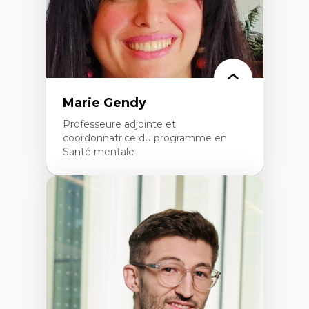
Technologies éducatives pour la formation
continue
Marie Gendy
Professeure adjointe et
coordonnatrice du programme en
Santé mentale
Expertises
Neuropsychiatrie et neurosciences
Direction d'essais cliniques
Analyse des politiques et pratiques en santé
mentale
Développement de protocoles d'essais
cliniques
Collaboration interfonctionnelle
Leadership en recherche clinique
Développement de cadres politiques