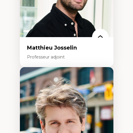
Collaboration avec des entreprises
pharmaceutiques
Rédaction de publications et de rapports
politiques
Enseignement et mentorat
Matthieu Josselin
Professeur adjoint
Expertises
Ethnographie critique des environnements
d’apprentissage des étudiant.e.s
Approche transdisciplinaire des
compétences socioaffectives et
interculturelles
Didactique des langues secondes et
compétence pragmatique
Andragogie
Méthodologies de recherche qualitative