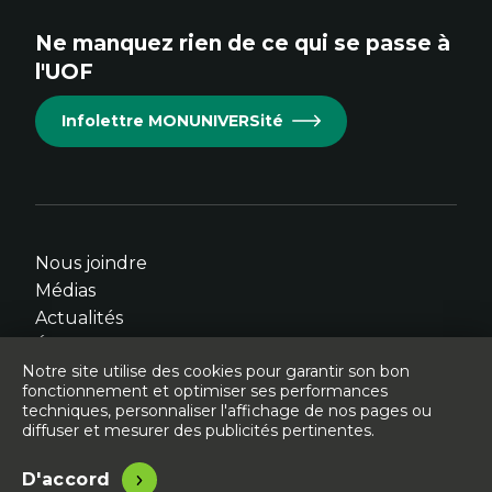
site.
site.
site.
site.
site.
Ne manquez rien de ce qui se passe à
Cet
Cet
Cet
Cet
Cet
l'UOF
hyperlien
hyperlien
hyperlien
hyperlien
hyperlien
s'ouvrira
s'ouvrira
s'ouvrira
s'ouvrira
s'ouvrira
Infolettre MONUNIVERSité
dans
dans
dans
dans
dans
une
une
une
une
une
nouvelle
nouvelle
nouvelle
nouvelle
nouvelle
fenêtre.
fenêtre.
fenêtre.
fenêtre.
fenêtre.
Nous joindre
Médias
Actualités
Événements
Notre site utilise des cookies pour garantir son bon
fonctionnement et optimiser ses performances
techniques, personnaliser l'affichage de nos pages ou
diffuser et mesurer des publicités pertinentes.
© Université de l'Ontario français - 2026
Légal
Accessibilité
D'accord
Site conçu, développé et hébergé par
Libéo