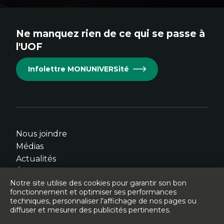
au
au
au
au
au
site.
site.
site.
site.
site.
Ne manquez rien de ce qui se passe à
Cet
Cet
Cet
Cet
Cet
l'UOF
hyperlien
hyperlien
hyperlien
hyperlien
hyperlien
s'ouvrira
s'ouvrira
s'ouvrira
s'ouvrira
s'ouvrira
Infolettre MONUNIVERSité
dans
dans
dans
dans
dans
une
une
une
une
une
nouvelle
nouvelle
nouvelle
nouvelle
nouvelle
fenêtre.
fenêtre.
fenêtre.
fenêtre.
fenêtre.
Nous joindre
Médias
Actualités
Événements
Notre site utilise des cookies pour garantir son bon
fonctionnement et optimiser ses performances
techniques, personnaliser l'affichage de nos pages ou
diffuser et mesurer des publicités pertinentes.
© Université de l'Ontario français - 2026