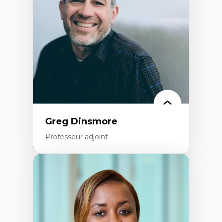
créatives
Histoire sociale et culturelle des
technologies numériques
Résistances et droits numériques
Internet des objets
Métavers
Problématiques relatives à l’intelligence
artificielle, l’apprentissage machine et les
hautes technologies
Féminismes et nouvelles technologies
Greg Dinsmore
Professeur adjoint
Expertises
Fragmentation des auditoires médiatiques
Analyse multi-plateforme des auditoires
médiatiques
Analyse des comportements numériques à
travers les données massives et l’IA