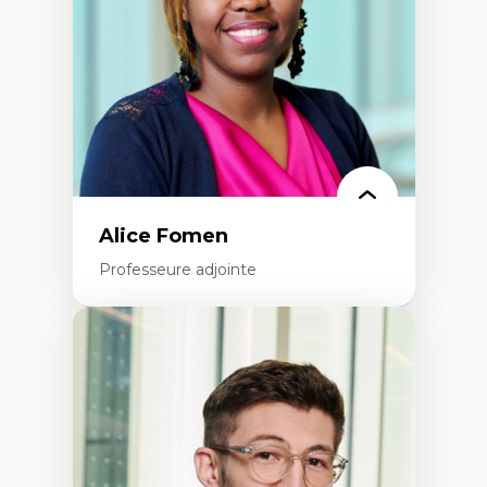
Recherche quantitative et qualitative sur
les auditoires médiatiques
Épistémologie des techniques de recherche
numérique et l’IA
Théorie des droits de la personne
La pensée politique d’Hannah Arendt
La pensée politique à l’ère numérique
Justice internationale et normes
internationales
Alice Fomen
Professeure adjointe
Expertises
Acceptabilité, acceptation et adoption des
technologies
Technologies d'apprentissage innovantes
Insertion professionnelle du nouveau
personnel enseignant
Construction identitaire en milieu
minoritaire francophone