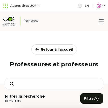
Aller
Passer
EN
Autres sites UOF
au
au
menu
contenu
principal
Université
de
l'Ontario
français
Retour à l'accueil
Professeures et professeurs
Search
Filtrer la recherche
Filtres
10 résultats