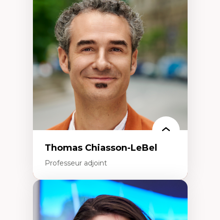
Économie circulaire
Modèles d’affaires durables
Histoire des faits économiques
Gestion durable des ressources naturelles
Écologie industrielle
Aménagement durable du territoire
Développement régional
Coopératives
Télétravail en milieu rural francophone
Transition socio-écologique
Thomas Chiasson-LeBel
Professeur adjoint
Expertises
Théories du développement
Économie politique comparée