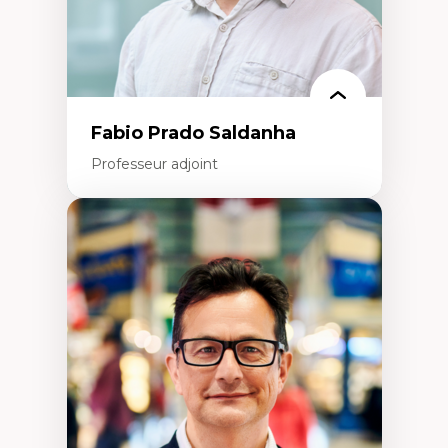
Fabio Prado Saldanha
Professeur adjoint
Expertises
Innovation sociale
Technologies sociales
Entrepreneuriat social et collectif
Approches critiques et décoloniales
Discours, récits et narratologie en
management
Transformation socioéconomique des
communautés marginalisées
Politiques d’inclusion et économie solidaire
Études organisationnelles critiques
Créativité et management culturel
Méthodologies qualitatives