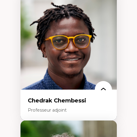
Expertises
Discours sur la ville et représentations
Mosquées, formes et usages au Canada
Reconnaissance et représentations des
communautés immigrantes dans l'espace
urbain
Design architectural et urbain
Patrimoine et patrimonialisation
Études postcoloniales et décolonisation des
savoirs
Chedrak Chembessi
Professeur adjoint
Expertises