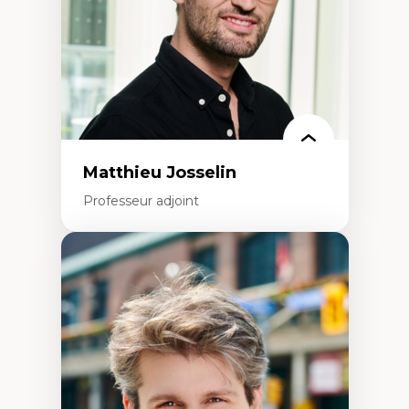
Technologies éducatives pour la formation
continue
Matthieu Josselin
Professeur adjoint
Expertises
Ethnographie critique des environnements
d’apprentissage des étudiant.e.s
Approche transdisciplinaire des
compétences socioaffectives et
interculturelles
Didactique des langues secondes et
compétence pragmatique
Andragogie
Méthodologies de recherche qualitative