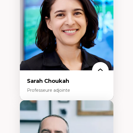
Élites économiques
Sociologie économique
Extractivisme
Classes sociales
Mouvements sociaux
Théories de l’État
Sarah Choukah
Professeure adjointe
Expertises
Démocratisation des nouvelles
technologies et biotechnologies
Données ouvertes
Bioart, programmation et électronique