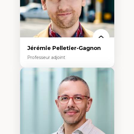
Jérémie Pelletier-Gagnon
Professeur adjoint
Expertises
Études du jeu vidéo
Fouille de textes
Études postcoloniales
Études critiques des médias
Analyse de données
Études japonaises
Mondialisation
Traduction et localisation
Intelligence artificielle et communication
humain-machine