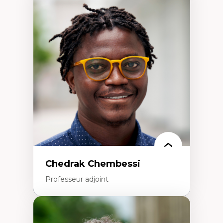
Expertises
Discours sur la ville et représentations
Mosquées, formes et usages au Canada
Reconnaissance et représentations des
communautés immigrantes dans l'espace
urbain
Design architectural et urbain
Patrimoine et patrimonialisation
Études postcoloniales et décolonisation des
savoirs
Chedrak Chembessi
Professeur adjoint
Expertises