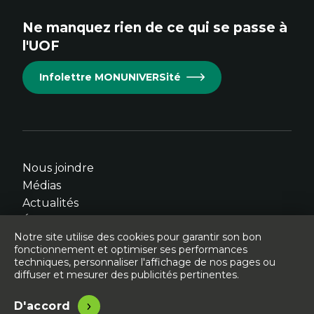
site.
site.
site.
site.
site.
Ne manquez rien de ce qui se passe à
Cet
Cet
Cet
Cet
Cet
l'UOF
hyperlien
hyperlien
hyperlien
hyperlien
hyperlien
s'ouvrira
s'ouvrira
s'ouvrira
s'ouvrira
s'ouvrira
Infolettre MONUNIVERSité
dans
dans
dans
dans
dans
une
une
une
une
une
nouvelle
nouvelle
nouvelle
nouvelle
nouvelle
fenêtre.
fenêtre.
fenêtre.
fenêtre.
fenêtre.
Nous joindre
Médias
Actualités
Événements
Notre site utilise des cookies pour garantir son bon
fonctionnement et optimiser ses performances
techniques, personnaliser l'affichage de nos pages ou
diffuser et mesurer des publicités pertinentes.
© Université de l'Ontario français - 2026
Légal
Accessibilité
D'accord
Site conçu, développé et hébergé par
Libéo