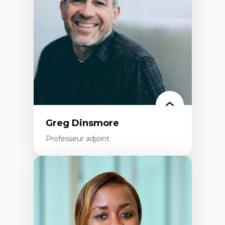
créatives
Histoire sociale et culturelle des
technologies numériques
Résistances et droits numériques
Internet des objets
Métavers
Problématiques relatives à l’intelligence
artificielle, l’apprentissage machine et les
hautes technologies
Féminismes et nouvelles technologies
Greg Dinsmore
Professeur adjoint
Expertises
Fragmentation des auditoires médiatiques
Analyse multi-plateforme des auditoires
médiatiques
Analyse des comportements numériques à
travers les données massives et l’IA