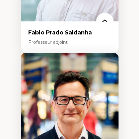
Fabio Prado Saldanha
Professeur adjoint
Expertises
Innovation sociale
Technologies sociales
Entrepreneuriat social et collectif
Approches critiques et décoloniales
Discours, récits et narratologie en
management
Transformation socioéconomique des
communautés marginalisées
Politiques d’inclusion et économie solidaire
Études organisationnelles critiques
Créativité et management culturel
Méthodologies qualitatives