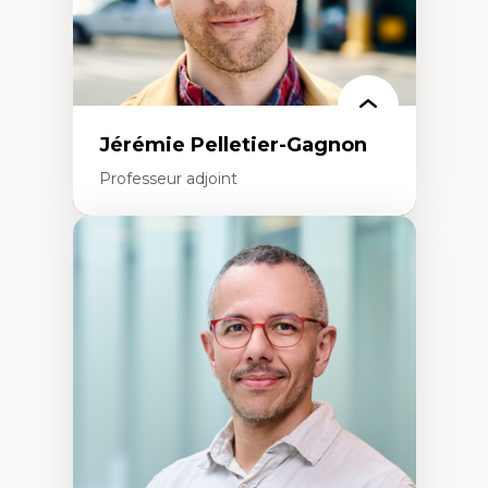
Jérémie Pelletier-Gagnon
Professeur adjoint
Expertises
Études du jeu vidéo
Fouille de textes
Études postcoloniales
Études critiques des médias
Analyse de données
Études japonaises
Mondialisation
Traduction et localisation
Intelligence artificielle et communication
humain-machine