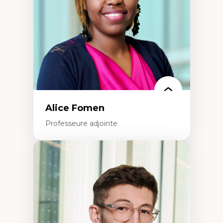
Recherche quantitative et qualitative sur
les auditoires médiatiques
Épistémologie des techniques de recherche
numérique et l’IA
Théorie des droits de la personne
La pensée politique d’Hannah Arendt
La pensée politique à l’ère numérique
Justice internationale et normes
internationales
Alice Fomen
Professeure adjointe
Expertises
Acceptabilité, acceptation et adoption des
technologies
Technologies d'apprentissage innovantes
Insertion professionnelle du nouveau
personnel enseignant
Construction identitaire en milieu
minoritaire francophone