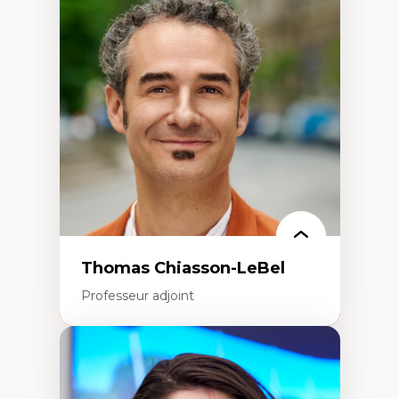
Économie circulaire
Modèles d’affaires durables
Histoire des faits économiques
Gestion durable des ressources naturelles
Écologie industrielle
Aménagement durable du territoire
Développement régional
Coopératives
Télétravail en milieu rural francophone
Transition socio-écologique
Thomas Chiasson-LeBel
Professeur adjoint
Expertises
Théories du développement
Économie politique comparée