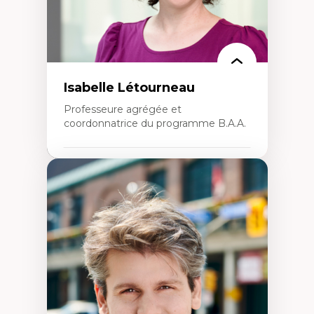
Isabelle Létourneau
Professeure agrégée et
coordonnatrice du programme B.A.A.
Expertises
Conciliation travail-vie personnelle
Gestion des ressources humaines
(attraction et fidélisation de la main-
d’œuvre)
Responsabilité sociale des organisations
Interventions organisationnelles
Comportement organisationnel
(mobilisation au travail)
Recherche qualitative
Éthique des affaires