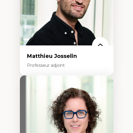
Technologies éducatives pour la formation
continue
Matthieu Josselin
Professeur adjoint
Expertises
Ethnographie critique des environnements
d’apprentissage des étudiant.e.s
Approche transdisciplinaire des
compétences socioaffectives et
interculturelles
Didactique des langues secondes et
compétence pragmatique
Andragogie
Méthodologies de recherche qualitative