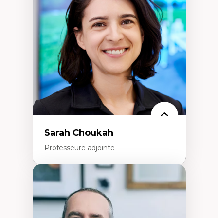
Élites économiques
Sociologie économique
Extractivisme
Classes sociales
Mouvements sociaux
Théories de l’État
Sarah Choukah
Professeure adjointe
Expertises
Démocratisation des nouvelles
technologies et biotechnologies
Données ouvertes
Bioart, programmation et électronique