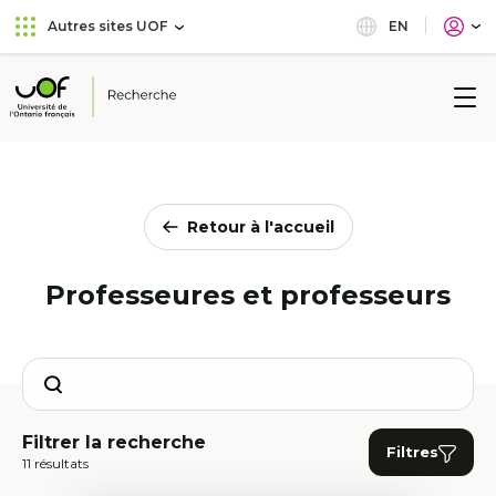
Aller
Passer
EN
Autres sites UOF
au
au
menu
contenu
principal
Université
de
l'Ontario
français
Retour à l'accueil
Professeures et professeurs
Search
Filtrer la recherche
Filtres
11 résultats