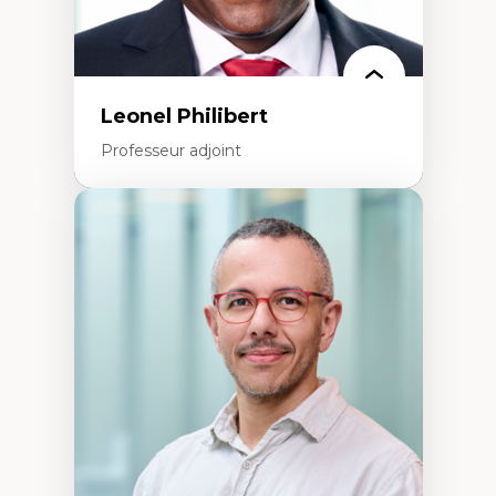
Leonel Philibert
Professeur adjoint
Expertises
Santé mondiale
Femme en contexte de pauvreté
Innovation
Participation citoyenne
Inégalités sociales santé
Migration
Santé de la reproduction
Développement durable