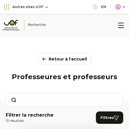
Aller
Passer
EN
Autres sites UOF
au
au
menu
contenu
principal
Université
de
l'Ontario
français
Retour à l'accueil
Professeures et professeurs
Search
Filtrer la recherche
Filtres
13 résultats