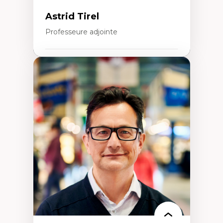
Astrid Tirel
Professeure adjointe
Expertises
Art
Anti-discrimination
Décolonisation de l’enseignement, de la
recherche, des institutions administratives
et syndicales
Pluralisme épistémologique et
francophonie
Culture
Politiques culturelles
Vivre ensemble
Anti-racisme
Anti-sexisme
Pratiques non oppressives