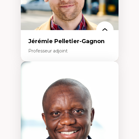
Jérémie Pelletier-Gagnon
Professeur adjoint
Expertises
Études du jeu vidéo
Fouille de textes
Études postcoloniales
Études critiques des médias
Analyse de données
Études japonaises
Mondialisation
Traduction et localisation
Intelligence artificielle et communication
humain-machine