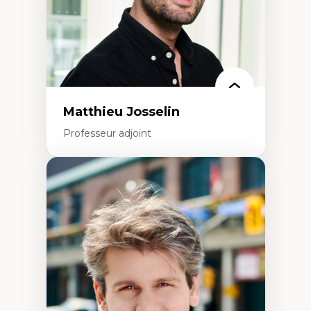
Matthieu Josselin
Professeur adjoint
Expertises
Ethnographie critique des environnements
d’apprentissage des étudiant.e.s
Approche transdisciplinaire des
compétences socioaffectives et
interculturelles
Didactique des langues secondes et
compétence pragmatique
Andragogie
Méthodologies de recherche qualitative