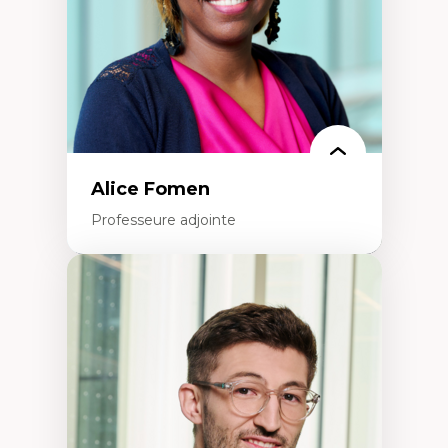
Épistémologie des techniques de recherche
numérique et l’IA
Théorie des droits de la personne
La pensée politique d’Hannah Arendt
La pensée politique à l’ère numérique
Justice internationale et normes
internationales
Alice Fomen
Professeure adjointe
Expertises
Acceptabilité, acceptation et adoption des
technologies
Technologies d'apprentissage innovantes
Insertion professionnelle du nouveau
personnel enseignant
Construction identitaire en milieu
minoritaire francophone
Technologies éducatives pour la formation
continue