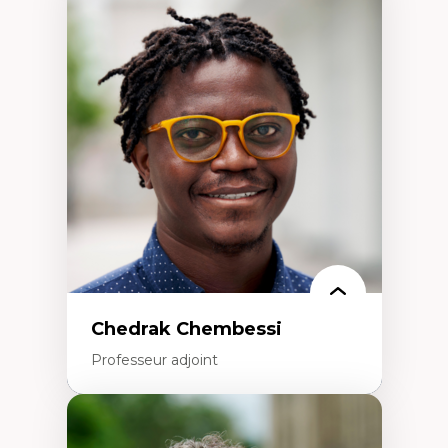
Expertises
Discours sur la ville et représentations
Mosquées, formes et usages au Canada
Reconnaissance et représentations des
communautés immigrantes dans l'espace
urbain
Design architectural et urbain
Patrimoine et patrimonialisation
Études postcoloniales et décolonisation des
savoirs
Chedrak Chembessi
Professeur adjoint
Expertises