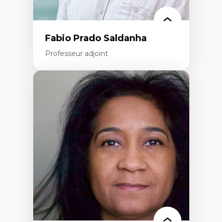
Fabio Prado Saldanha
Professeur adjoint
Expertises
Innovation sociale
Technologies sociales
Entrepreneuriat social et collectif
Approches critiques et décoloniales
Discours, récits et narratologie en
management
Transformation socioéconomique des
communautés marginalisées
Politiques d’inclusion et économie solidaire
Études organisationnelles critiques
Créativité et management culturel
Méthodologies qualitatives