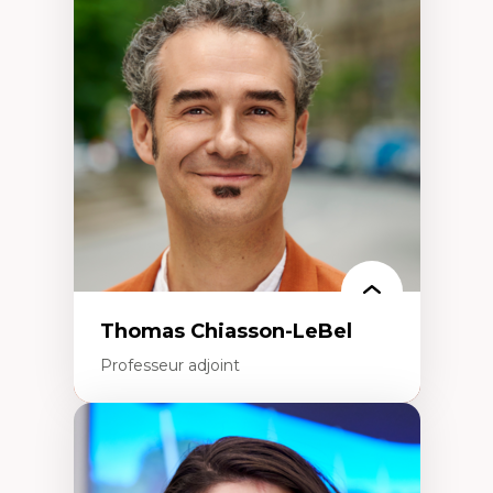
Économie circulaire
Modèles d’affaires durables
Histoire des faits économiques
Gestion durable des ressources naturelles
Écologie industrielle
Aménagement durable du territoire
Développement régional
Coopératives
Télétravail en milieu rural francophone
Transition socio-écologique
Thomas Chiasson-LeBel
Professeur adjoint
Expertises
Théories du développement
Économie politique comparée