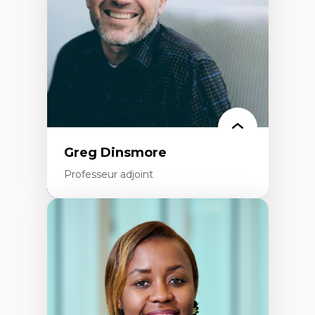
Éducation inclusive
Formation à l’enseignement en contexte
francophone minoritaire
Identité linguistique et culturelle
Recherche-action et approches
participatives
Leadership éducatif et pratiques réflexives
Éducation durable et bien-être en
enseignement
Greg Dinsmore
Professeur adjoint
Expertises
Fragmentation des auditoires médiatiques
Analyse multi-plateforme des auditoires
médiatiques
Analyse des comportements numériques à
travers les données massives et l’IA
Recherche quantitative et qualitative sur
les auditoires médiatiques