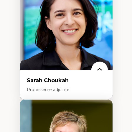
Élites économiques
Sociologie économique
Extractivisme
Classes sociales
Mouvements sociaux
Théories de l’État
Sarah Choukah
Professeure adjointe
Expertises
Démocratisation des nouvelles
technologies et biotechnologies
Données ouvertes
Bioart, programmation et électronique