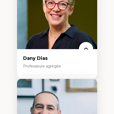
créatives
Histoire sociale et culturelle des
technologies numériques
Résistances et droits numériques
Internet des objets
Métavers
Problématiques relatives à l’intelligence
artificielle, l’apprentissage machine et les
hautes technologies
Féminismes et nouvelles technologies
Dany Dias
Professeure agrégée
Expertises
Pédagogies critiques et justice sociale
Éthique relationnelle et sollicitude en
éducation
Décolonisation et autochtonisation de la
formation à l’enseignement
Littératie et didactique du français