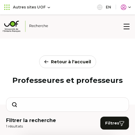
Aller
Passer
EN
Autres sites UOF
au
au
menu
contenu
principal
Université
de
l'Ontario
français
Retour à l'accueil
Professeures et professeurs
Search
Filtrer la recherche
Filtres
1 résultats