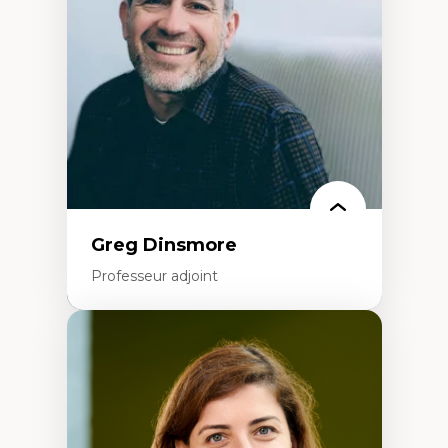
créatives
Histoire sociale et culturelle des
technologies numériques
Résistances et droits numériques
Internet des objets
Métavers
Problématiques relatives à l’intelligence
artificielle, l’apprentissage machine et les
hautes technologies
Féminismes et nouvelles technologies
Greg Dinsmore
Professeur adjoint
Expertises
Fragmentation des auditoires médiatiques
Analyse multi-plateforme des auditoires
médiatiques
Analyse des comportements numériques à
travers les données massives et l’IA