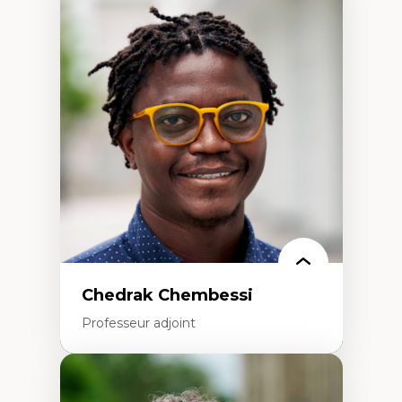
Expertises
Discours sur la ville et représentations
Mosquées, formes et usages au Canada
Reconnaissance et représentations des
communautés immigrantes dans l'espace
urbain
Design architectural et urbain
Patrimoine et patrimonialisation
Études postcoloniales et décolonisation des
savoirs
Chedrak Chembessi
Professeur adjoint
Expertises