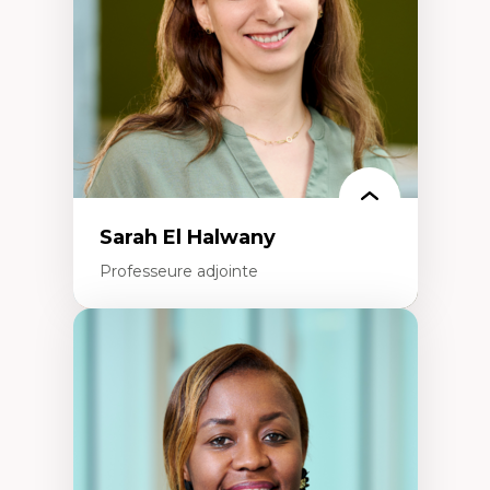
Recherche quantitative et qualitative sur
les auditoires médiatiques
Épistémologie des techniques de recherche
numérique et l’IA
Théorie des droits de la personne
La pensée politique d’Hannah Arendt
La pensée politique à l’ère numérique
Justice internationale et normes
internationales
Sarah El Halwany
Professeure adjointe
Expertises
Les apports pédagogiques des théories de
l'affect, du posthumanisme, du féminisme
dans l'éducation aux sciences
L'apprentissage des sciences/STIM dans une
perspective socioécologique de care
L’insertion professionnelle des
enseignant.e.s