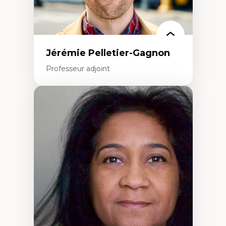
Jérémie Pelletier-Gagnon
Professeur adjoint
Expertises
Études du jeu vidéo
Fouille de textes
Études postcoloniales
Études critiques des médias
Analyse de données
Études japonaises
Mondialisation
Traduction et localisation
Intelligence artificielle et communication
humain-machine