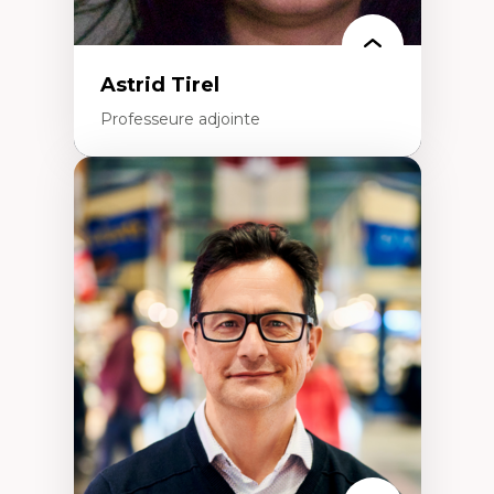
Astrid Tirel
Professeure adjointe
Expertises
Art
Anti-discrimination
Décolonisation de l’enseignement, de la
recherche, des institutions administratives
et syndicales
Pluralisme épistémologique et
francophonie
Culture
Politiques culturelles
Vivre ensemble
Anti-racisme
Anti-sexisme
Pratiques non oppressives