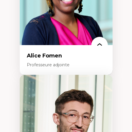
Alice Fomen
Professeure adjointe
Expertises
Acceptabilité, acceptation et adoption des
technologies
Technologies d'apprentissage innovantes
Insertion professionnelle du nouveau
personnel enseignant
Construction identitaire en milieu
minoritaire francophone
Technologies éducatives pour la formation
continue