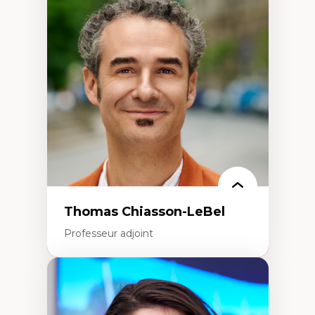
Économie circulaire
Modèles d’affaires durables
Histoire des faits économiques
Gestion durable des ressources naturelles
Écologie industrielle
Aménagement durable du territoire
Développement régional
Coopératives
Télétravail en milieu rural francophone
Transition socio-écologique
Thomas Chiasson-LeBel
Professeur adjoint
Expertises
Théories du développement
Économie politique comparée