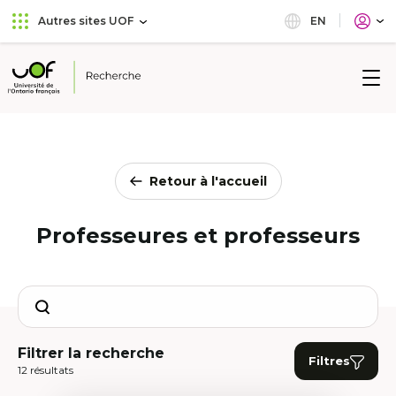
Aller
Passer
EN
Autres sites UOF
au
au
menu
contenu
principal
Université
de
l'Ontario
français
Retour à l'accueil
Professeures et professeurs
Search
Filtrer la recherche
Filtres
12 résultats