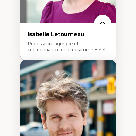
Isabelle Létourneau
Professeure agrégée et
coordonnatrice du programme B.A.A.
Expertises
Conciliation travail-vie personnelle
Gestion des ressources humaines
(attraction et fidélisation de la main-
d’œuvre)
Responsabilité sociale des organisations
Interventions organisationnelles
Comportement organisationnel
(mobilisation au travail)
Recherche qualitative
Éthique des affaires