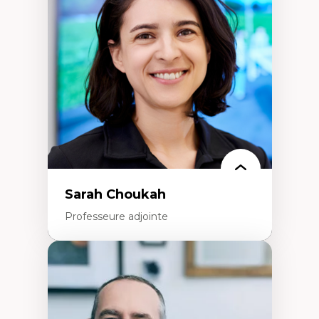
Élites économiques
Sociologie économique
Extractivisme
Classes sociales
Mouvements sociaux
Théories de l’État
Sarah Choukah
Professeure adjointe
Expertises
Démocratisation des nouvelles
technologies et biotechnologies
Données ouvertes
Bioart, programmation et électronique