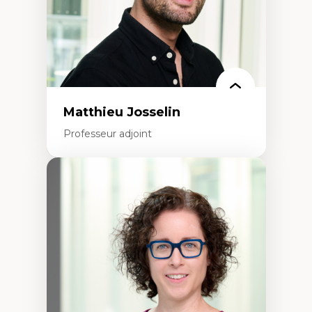
Matthieu Josselin
Professeur adjoint
Expertises
Ethnographie critique des environnements
d’apprentissage des étudiant.e.s
Approche transdisciplinaire des
compétences socioaffectives et
interculturelles
Didactique des langues secondes et
compétence pragmatique
Andragogie
Méthodologies de recherche qualitative