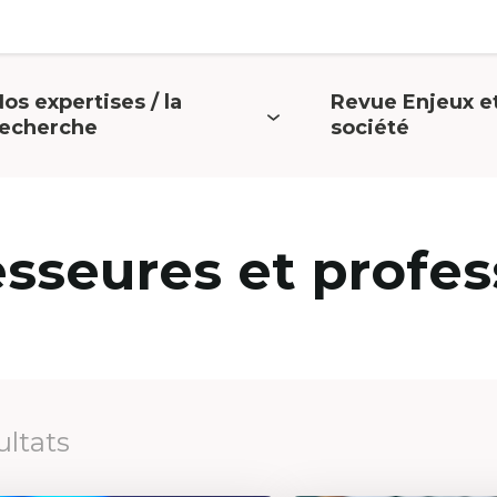
os expertises / la
Revue Enjeux e
uvrir
Ouvrir
recherche
société
e
le
menu
menu
esseures et profes
ultats