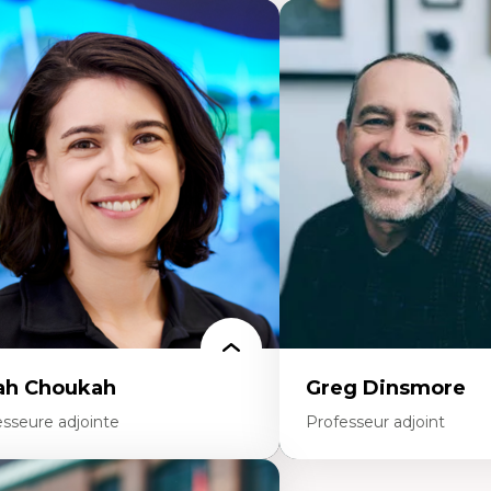
ah Choukah
Greg Dinsmore
esseure adjointe
Professeur adjoint