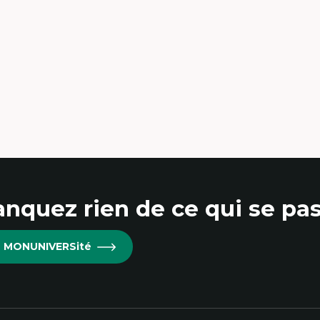
udes du jeu vidéo
ille de textes
udes postcoloniales
udes critiques des médias
alyse de données
udes japonaises
ndialisation
aduction et localisation
telligence artificielle et communication
main-machine
nquez rien de ce qui se pas
re MONUNIVERSité