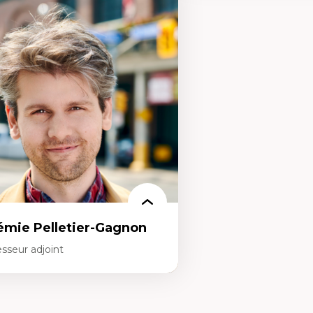
rtises
Expertises
mocratisation des nouvelles
Fragmentation des audito
chnologies et biotechnologies
Analyse multi-plateforme 
nnées ouvertes
médiatiques
oart, programmation et électronique
Analyse des comportemen
éatives
travers les données massive
toire sociale et culturelle des
Recherche quantitative et 
chnologies numériques
les auditoires médiatiques
sistances et droits numériques
Épistémologie des techniq
ternet des objets
numérique et l’IA
tavers
Théorie des droits de la p
oblématiques relatives à l’intelligence
La pensée politique d’Ha
ificielle, l’apprentissage machine et les
La pensée politique à l’èr
utes technologies
Justice internationale et
minismes et nouvelles technologies
internationales
émie Pelletier-Gagnon
sseur adjoint
rtises