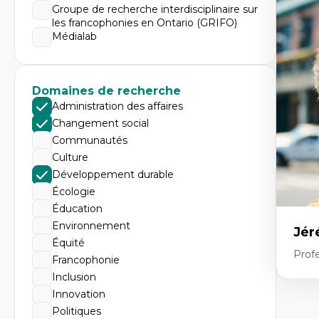
Expe
Groupe de recherche interdisciplinaire sur
les francophonies en Ontario (GRIFO)
Dé
te
Médialab
Do
Bi
cr
His
Domaines de recherche
te
Ré
Administration des affaires
In
Changement social
Mé
Pr
Communautés
art
Culture
ha
Fé
Développement durable
Écologie
Éducation
Environnement
Jér
Équité
Profe
Francophonie
Inclusion
Innovation
Expe
Politiques