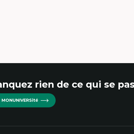
udes du jeu vidéo
ille de textes
udes postcoloniales
udes critiques des médias
alyse de données
udes japonaises
ndialisation
aduction et localisation
telligence artificielle et communication
main-machine
nquez rien de ce qui se pas
re MONUNIVERSité