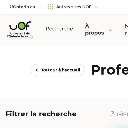
Aller
Passer
UOntario.ca
Autres sites UOF
au
au
menu
contenu
principal
À
N
Ouvrir
O
propos
Université
le
l
de
menu
l'Ontario
français
Prof
Retour à l'accueil
Filtrer la recherche
3 rés