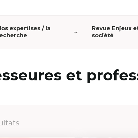
os expertises / la
Revue Enjeux e
uvrir
Ouvrir
recherche
société
e
le
menu
menu
esseures et profes
ultats