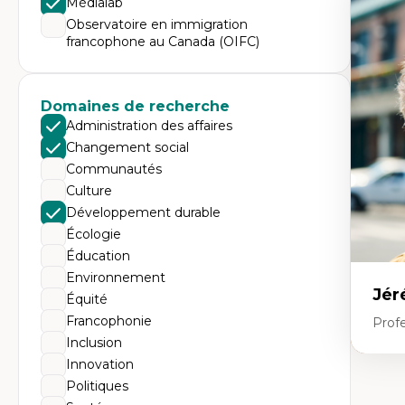
Médialab
Expe
Observatoire en immigration
Dé
francophone au Canada (OIFC)
te
Do
Bi
cr
His
Domaines de recherche
te
Administration des affaires
Ré
In
Changement social
Mé
Communautés
Pr
art
Culture
ha
Développement durable
Fé
Écologie
Éducation
Environnement
Jér
Équité
Francophonie
Profe
Inclusion
Innovation
Expe
Politiques