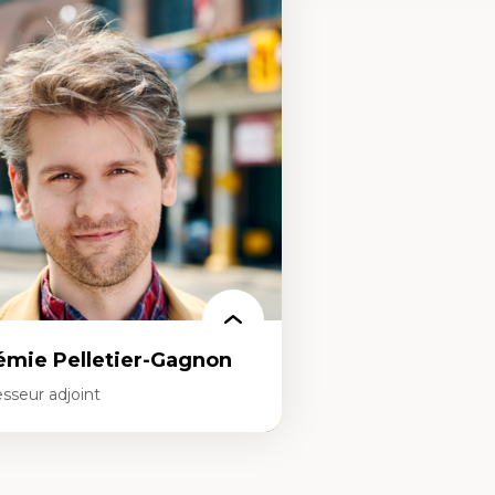
rtises
Expertises
mocratisation des nouvelles
Fragmentation des audito
chnologies et biotechnologies
Analyse multi-plateforme 
nnées ouvertes
médiatiques
oart, programmation et électronique
Analyse des comportemen
éatives
travers les données massive
toire sociale et culturelle des
Recherche quantitative et 
chnologies numériques
les auditoires médiatiques
sistances et droits numériques
Épistémologie des techniq
ternet des objets
numérique et l’IA
tavers
Théorie des droits de la p
oblématiques relatives à l’intelligence
La pensée politique d’Ha
ificielle, l’apprentissage machine et les
La pensée politique à l’èr
utes technologies
Justice internationale et
minismes et nouvelles technologies
internationales
émie Pelletier-Gagnon
sseur adjoint
rtises