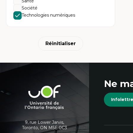
Santé
Ét
Fou
Société
Ét
Technologies numériques
Ét
An
Ét
Mo
Tr
In
Réinitialiser
hu
Coordonnées
Ne ma
et
Université
de
informations
Infolett
l'Ontario
français
supplémentaires
9, rue Lower Jarvis,
Toronto, ON M5E 0C3